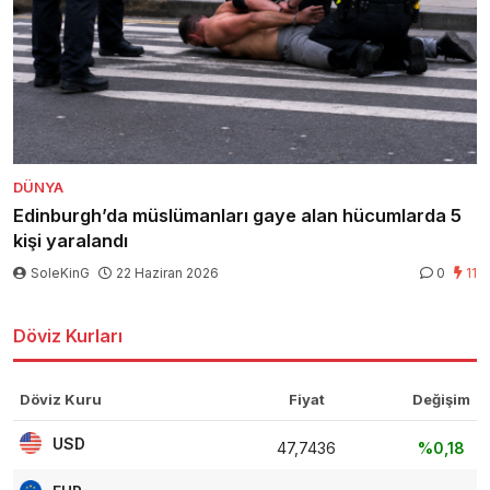
DÜNYA
Edinburgh’da müslümanları gaye alan hücumlarda 5
kişi yaralandı
SoleKinG
22 Haziran 2026
0
11
Döviz Kurları
Döviz Kuru
Fiyat
Değişim
USD
47,7436
%0,18