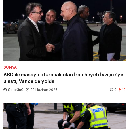
DÜNYA
ABD ile masaya oturacak olan İran heyeti İsviçre’ye
ulaştı, Vance de yolda
SoleKinG
22 Haziran 2026
0
12