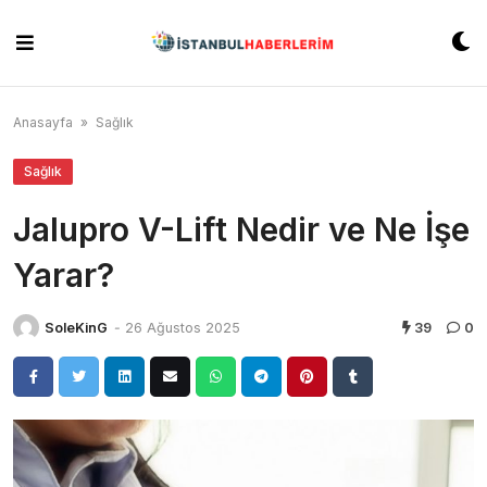
Skip
to
content
Anasayfa
»
Sağlık
Sağlık
Jalupro V-Lift Nedir ve Ne İşe
Yarar?
SoleKinG
-
26 Ağustos 2025
39
0