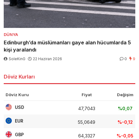
DÜNYA
Edinburgh’da müslümanları gaye alan hücumlarda 5
kişi yaralandı
SoleKinG
22 Haziran 2026
0
9
Döviz Kurları
Döviz Kuru
Fiyat
Değişim
USD
47,7043
%0,07
EUR
55,0649
%-0,12
GBP
64,3327
%-0,05