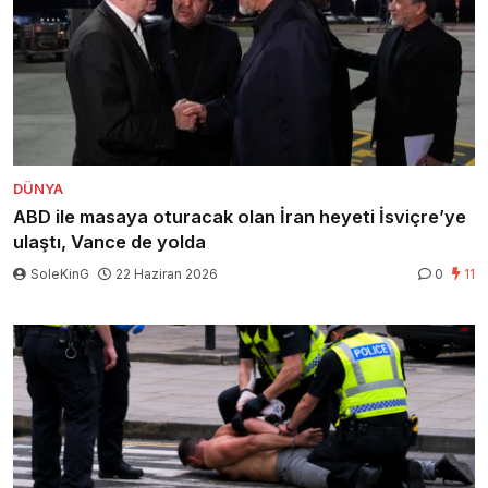
DÜNYA
ABD ile masaya oturacak olan İran heyeti İsviçre’ye
ulaştı, Vance de yolda
SoleKinG
22 Haziran 2026
0
11