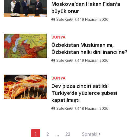
Moskova’dan Hakan Fidan’a
büyük onur
SoleKinG
19 Haziran 2026
DÜNYA
Özbekistan Müslüman mı,
Özbekistan halkı dini inancı ne?
SoleKinG
19 Haziran 2026
DÜNYA
Dev pizza zinciri satıldı!
Türkiye’de yüzlerce şubesi
kapatılmıştı
SoleKinG
18 Haziran 2026
Yazı
1
2
…
22
Sonraki