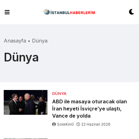
Skip
to
content
Anasayfa
•
Dünya
Dünya
DÜNYA
ABD ile masaya oturacak olan
İran heyeti İsviçre’ye ulaştı,
Vance de yolda
SoleKinG
22 Haziran 2026