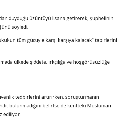
rdan duyduğu üzüntüyü lisana getirerek, şüphelinin
ünü söyledi.
kun tüm gücüyle karşı karşıya kalacak” tabirlerini
amada ülkede şiddete, ırkçılığa ve hoşgörüsüzlüğe
venlik tedbirlerini artırırken, soruşturmanın
 tehdit bulunmadığını belirtse de kentteki Müslüman
 ediliyor.