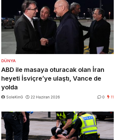
DÜNYA
ABD ile masaya oturacak olan İran
heyeti İsviçre’ye ulaştı, Vance de
yolda
SoleKinG
22 Haziran 2026
0
11