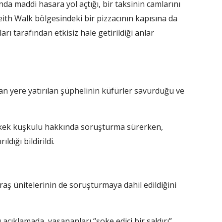
a maddi hasara yol açtığı, bir taksinin camlarını
. Leith Walk bölgesindeki bir pizzacının kapısına da
rı tarafından etkisiz hale getirildiği anlar
an yere yatırılan şüphelinin küfürler savurduğu ve
erkek kuşkulu hakkında soruşturma sürerken,
dığı bildirildi.
uğraş ünitelerinin de soruşturmaya dahil edildiğini
çıklamada, yaşananları “şoke edici bir saldırı”