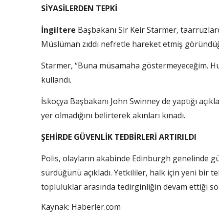
SİYASİLERDEN TEPKİ
İngiltere
Başbakanı Sir Keir Starmer, taarruzla
Müslüman zıddı nefretle hareket etmiş göründüğ
Starmer, “Buna müsamaha göstermeyeceğim. Huku
kullandı.
İskoçya Başbakanı John Swinney de yaptığı açıkl
yer olmadığını belirterek akınları kınadı.
ŞEHİRDE GÜVENLİK TEDBİRLERİ ARTIRILDI
Polis, olayların akabinde Edinburgh genelinde gü
sürdüğünü açıkladı. Yetkililer, halk için yeni bir
topluluklar arasında tedirginliğin devam ettiği söz
Kaynak: Haberler.com