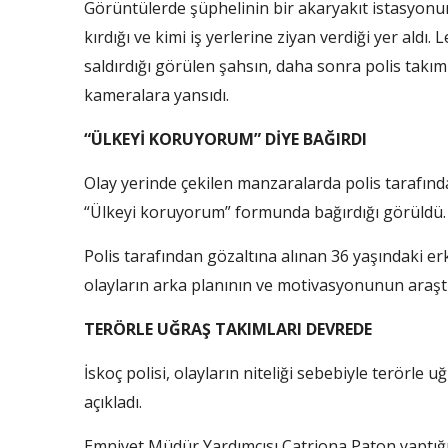
Görüntülerde şüphelinin bir akaryakıt istasyonund
kırdığı ve kimi iş yerlerine ziyan verdiği yer aldı
saldırdığı görülen şahsın, daha sonra polis takımla
kameralara yansıdı.
“ÜLKEYİ KORUYORUM” DİYE BAĞIRDI
Olay yerinde çekilen manzaralarda polis tarafınd
“Ülkeyi koruyorum” formunda bağırdığı görüldü.
Polis tarafından gözaltına alınan 36 yaşındaki 
olayların arka planının ve motivasyonunun araştırıl
TERÖRLE UĞRAŞ TAKIMLARI DEVREDE
İskoç polisi, olayların niteliği sebebiyle terörle 
açıkladı.
Emniyet Müdür Yardımcısı Catriona Paton yaptığı a