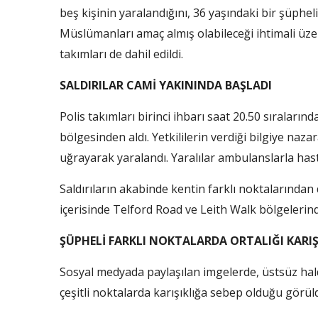
beş kişinin yaralandığını, 36 yaşındaki bir şüphelin
Müslümanları amaç almış olabileceği ihtimali üz
takımları de dahil edildi.
SALDIRILAR CAMİ YAKININDA BAŞLADI
Polis takımları birinci ihbarı saat 20.50 sıralar
bölgesinden aldı. Yetkililerin verdiği bilgiye naza
uğrayarak yaralandı. Yaralılar ambulanslarla hast
Saldırıların akabinde kentin farklı noktalarından
içerisinde Telford Road ve Leith Walk bölgelerind
ŞÜPHELİ FARKLI NOKTALARDA ORTALIĞI KARIŞ
Sosyal medyada paylaşılan imgelerde, üstsüz hald
çeşitli noktalarda karışıklığa sebep olduğu görül