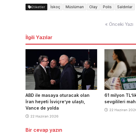
İskoç
Müslüman
Olay
Polis
Saldırılar
Etiketler
Yazı
« Önceki Yazı
dolaşımı
İlgili Yazılar
ABD ile masaya oturacak olan
61 milyon TL’li
İran heyeti İsviçre’ye ulaştı,
sevgilileri mah
Vance de yolda
22 Haziran 202
22 Haziran 2026
Bir cevap yazın