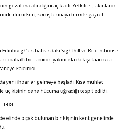
in gözaltına alındığını açıkladı. Yetkililer, akınların
erinde dururken, soruşturmaya terörle gayret
ında Edinburgh’un batısındaki Sighthill ve Broomhouse
ran, mahallî bir caminin yakınında iki kişi taarruza
aneye kaldırıldı.
 da yeni ihbarlar gelmeye başladı. Kısa mühlet
e üç kişinin daha hücuma uğradığı tespit edildi.
TIRDI
e elinde bıçak bulunan bir kişinin kent genelinde
dü.