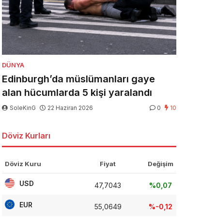
DÜNYA
Edinburgh’da müslümanları gaye
alan hücumlarda 5 kişi yaralandı
SoleKinG
22 Haziran 2026
0
10
Döviz Kurları
Döviz Kuru
Fiyat
Değişim
USD
47,7043
%0,07
EUR
55,0649
%-0,12