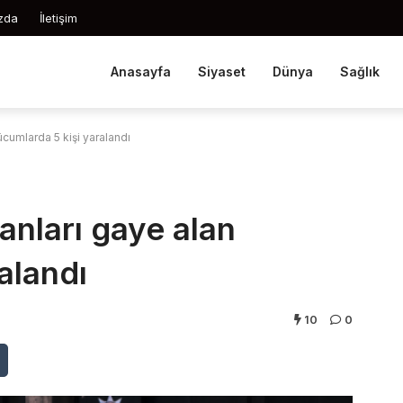
zda
İletişim
Anasayfa
Siyaset
Dünya
Sağlık
cumlarda 5 kişi yaralandı
nları gaye alan
alandı
10
0