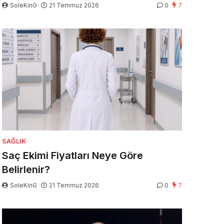
SoleKinG
21 Temmuz 2026
0
7
SAĞLIK
Saç Ekimi Fiyatları Neye Göre
Belirlenir?
SoleKinG
21 Temmuz 2026
0
7