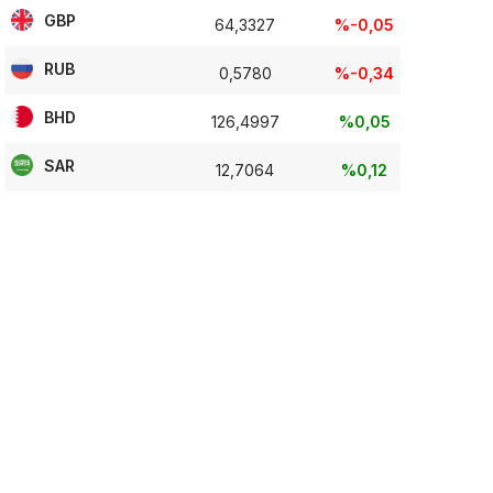
GBP
64,3327
%-0,05
RUB
0,5780
%-0,34
BHD
126,4997
%0,05
SAR
12,7064
%0,12