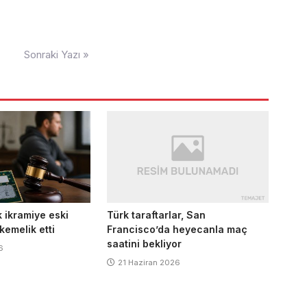
Sonraki Yazı »
Türk taraftarlar, San
k ikramiye eski
Francisco’da heyecanla maç
kemelik etti
saatini bekliyor
6
21 Haziran 2026