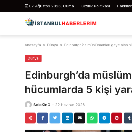
Skip
07 Ağustos 2026, Cuma
Gizlilik Politikası
Hakkımı
to
content
Anasayfa
»
Dünya
»
Edinburgh’da müslümanları gaye alan hü
Dünya
Edinburgh’da müslüma
hücumlarda 5 kişi yar
SoleKinG
-
22 Haziran 2026