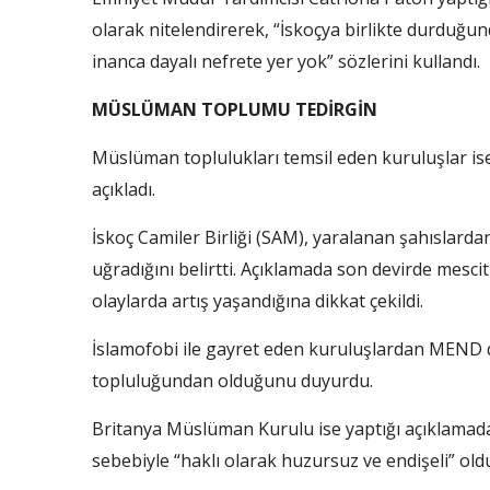
olarak nitelendirerek, “İskoçya birlikte durduğund
inanca dayalı nefrete yer yok” sözlerini kullandı.
MÜSLÜMAN TOPLUMU TEDİRGİN
Müslüman toplulukları temsil eden kuruluşlar is
açıkladı.
İskoç Camiler Birliği (SAM), yaralanan şahıslarda
uğradığını belirtti. Açıklamada son devirde mesc
olaylarda artış yaşandığına dikkat çekildi.
İslamofobi ile gayret eden kuruluşlardan MEND 
topluluğundan olduğunu duyurdu.
Britanya Müslüman Kurulu ise yaptığı açıklamad
sebebiyle “haklı olarak huzursuz ve endişeli” oldu