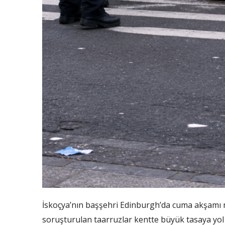
İskoçya’nın başşehri Edinburgh’da cuma akşamı m
soruşturulan taarruzlar kentte büyük tasaya yol a