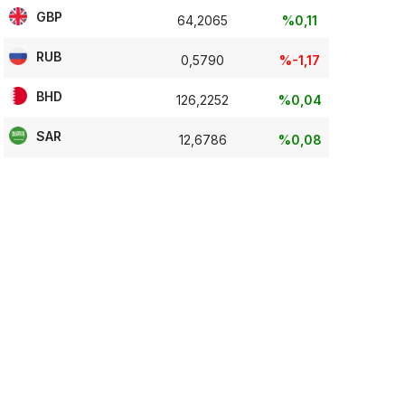
GBP
64,2065
%0,11
RUB
0,5790
%-1,17
BHD
126,2252
%0,04
SAR
12,6786
%0,08