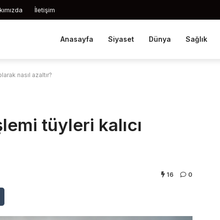
kımızda
İletişim
Anasayfa
Siyaset
Dünya
Sağlık
olarak nasıl azaltır?
şlemi tüyleri kalıcı
16
0