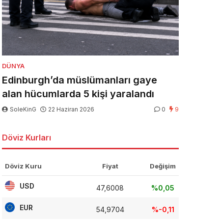
DÜNYA
Edinburgh’da müslümanları gaye
alan hücumlarda 5 kişi yaralandı
SoleKinG
22 Haziran 2026
0
9
Döviz Kurları
Döviz Kuru
Fiyat
Değişim
USD
47,6008
%0,05
EUR
54,9704
%-0,11