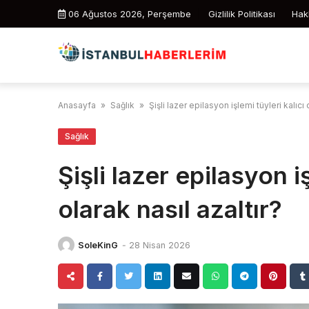
Skip
06 Ağustos 2026, Perşembe
Gizlilik Politikası
Hak
to
content
Anasayfa
»
Sağlık
»
Şişli lazer epilasyon işlemi tüyleri kalıcı 
Sağlık
Şişli lazer epilasyon i
olarak nasıl azaltır?
SoleKinG
-
28 Nisan 2026