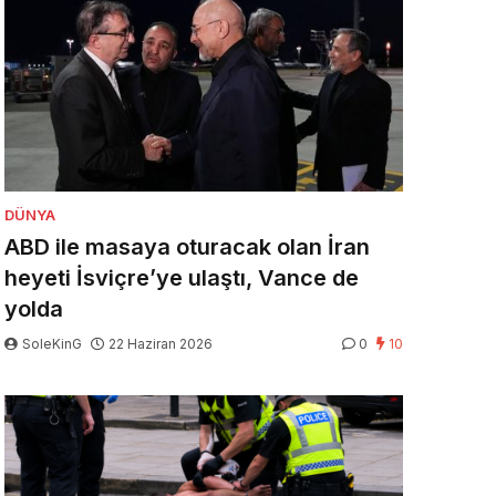
DÜNYA
ABD ile masaya oturacak olan İran
heyeti İsviçre’ye ulaştı, Vance de
yolda
SoleKinG
22 Haziran 2026
0
10