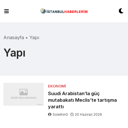
Skip
to
content
Anasayfa
•
Yapı
Yapı
EKONOMI
Suudi Arabistan’la güç
mutabakatı Meclis’te tartışma
yarattı
SoleKinG
20 Haziran 2026