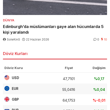
DÜNYA
Edinburgh’da müslümanları gaye alan hücumlarda 5
kişi yaralandı
SoleKinG
22 Haziran 2026
0
10
Döviz Kurları
Döviz Kuru
Fiyat
Değişim
USD
47,7101
%0,17
EUR
55,0416
%0,04
GBP
64,1753
%-0,01