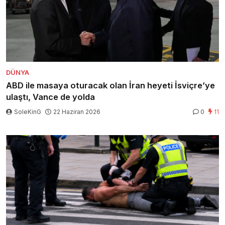
DÜNYA
ABD ile masaya oturacak olan İran heyeti İsviçre’ye
ulaştı, Vance de yolda
SoleKinG
22 Haziran 2026
0
11