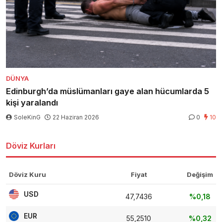
DÜNYA
Edinburgh’da müslümanları gaye alan hücumlarda 5
kişi yaralandı
SoleKinG
22 Haziran 2026
0
10
Döviz Kurları
Döviz Kuru
Fiyat
Değişim
USD
47,7436
%0,18
EUR
55,2510
%0,32