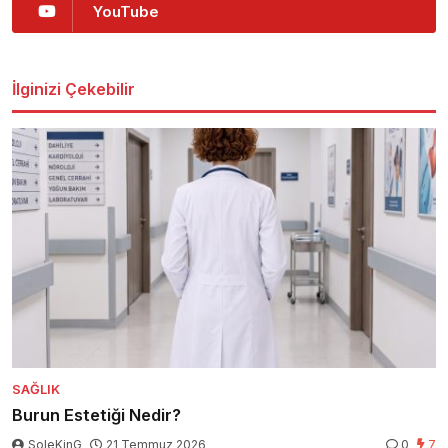
YouTube
İlginizi Çekebilir
SAĞLIK
Burun Estetiği Nedir?
SoleKinG
21 Temmuz 2026
0
7