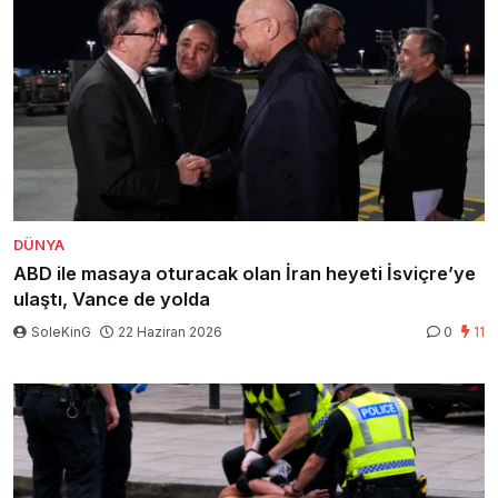
DÜNYA
ABD ile masaya oturacak olan İran heyeti İsviçre’ye
ulaştı, Vance de yolda
SoleKinG
22 Haziran 2026
0
11