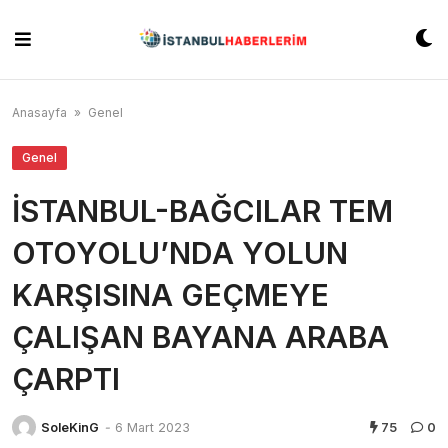
Skip
to
content
Anasayfa
»
Genel
Genel
İSTANBUL-BAĞCILAR TEM
OTOYOLU’NDA YOLUN
KARŞISINA GEÇMEYE
ÇALIŞAN BAYANA ARABA
ÇARPTI
SoleKinG
-
6 Mart 2023
75
0