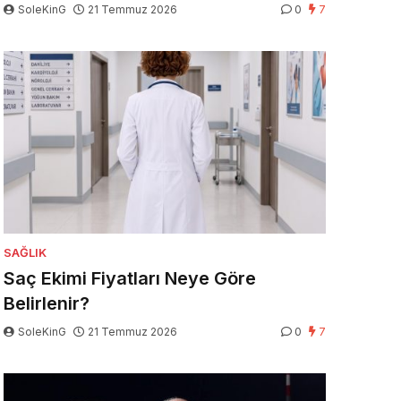
SoleKinG
21 Temmuz 2026
0
7
SAĞLIK
Saç Ekimi Fiyatları Neye Göre
Belirlenir?
SoleKinG
21 Temmuz 2026
0
7