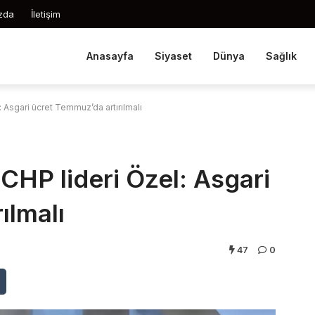
zda
İletişim
Anasayfa
Siyaset
Dünya
Sağlık
: Asgari ücret Temmuz’da artırılmalı
 CHP lideri Özel: Asgari
ılmalı
47
0