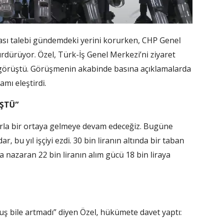
ası talebi gündemdeki yerini korurken, CHP Genel
dürüyor. Özel, Türk-İş Genel Merkezi’ni ziyaret
 görüştü. Görüşmenin akabinde basına açıklamalarda
mı eleştirdi.
ÜŞTÜ”
larla bir ortaya gelmeye devam edeceğiz. Bugüne
, bu yıl işçiyi ezdi. 30 bin liranın altında bir taban
ına nazaran 22 bin liranın alım gücü 18 bin liraya
ruş bile artmadı” diyen Özel, hükümete davet yaptı: