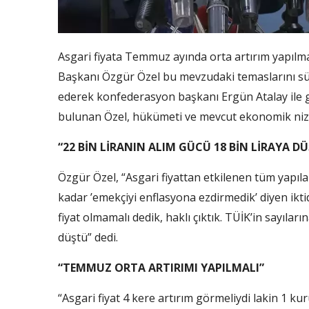
Asgari fiyata Temmuz ayında orta artırım yapılm
Başkanı Özgür Özel bu mevzudaki temaslarını sür
ederek konfederasyon başkanı Ergün Atalay ile
bulunan Özel, hükümeti ve mevcut ekonomik niza
“22 BİN LİRANIN ALIM GÜCÜ 18 BİN LİRAYA D
Özgür Özel, “Asgari fiyattan etkilenen tüm yapı
kadar ’emekçiyi enflasyona ezdirmedik’ diyen iktidar
fiyat olmamalı dedik, haklı çıktık. TÜİK’in sayılar
düştü” dedi.
“TEMMUZ ORTA ARTIRIMI YAPILMALI”
“Asgari fiyat 4 kere artırım görmeliydi lakin 1 ku