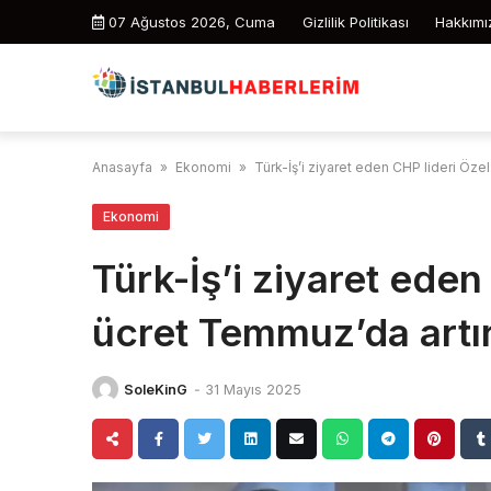
Skip
07 Ağustos 2026, Cuma
Gizlilik Politikası
Hakkımı
to
content
Anasayfa
»
Ekonomi
»
Türk-İş’i ziyaret eden CHP lideri Özel
Ekonomi
Türk-İş’i ziyaret eden
ücret Temmuz’da artır
SoleKinG
-
31 Mayıs 2025