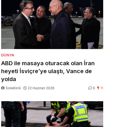
DÜNYA
ABD ile masaya oturacak olan İran
heyeti İsviçre’ye ulaştı, Vance de
yolda
SoleKinG
22 Haziran 2026
0
11