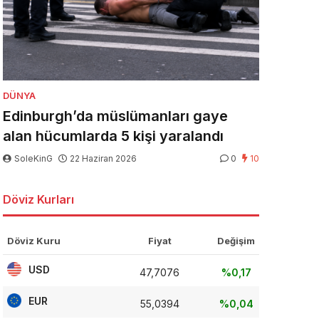
DÜNYA
Edinburgh’da müslümanları gaye
alan hücumlarda 5 kişi yaralandı
SoleKinG
22 Haziran 2026
0
10
Döviz Kurları
Döviz Kuru
Fiyat
Değişim
USD
47,7076
%0,17
EUR
55,0394
%0,04