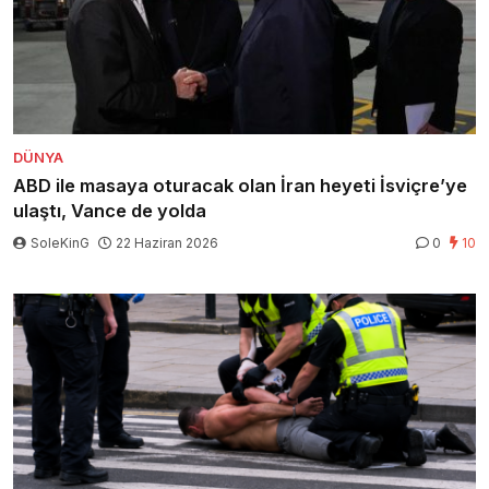
DÜNYA
ABD ile masaya oturacak olan İran heyeti İsviçre’ye
ulaştı, Vance de yolda
SoleKinG
22 Haziran 2026
0
10