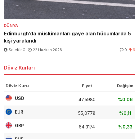
DÜNYA
Edinburgh’da müslümanları gaye alan hücumlarda 5
kişi yaralandı
SoleKinG
22 Haziran 2026
0
9
Döviz Kurları
Döviz Kuru
Fiyat
Değişim
USD
47,5980
%0,06
EUR
55,0778
%0,11
GBP
64,3174
%0,33