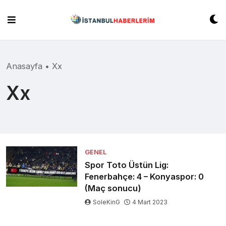
Skip
to
content
Anasayfa
•
Xx
Xx
GENEL
Spor Toto Üstün Lig:
Fenerbahçe: 4 – Konyaspor: 0
(Maç sonucu)
SoleKinG
4 Mart 2023