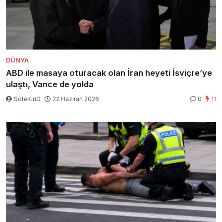
DÜNYA
ABD ile masaya oturacak olan İran heyeti İsviçre’ye
ulaştı, Vance de yolda
SoleKinG
22 Haziran 2026
0
11