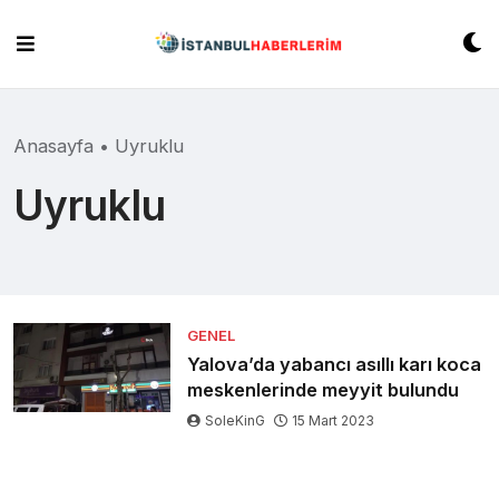
Skip
to
content
Anasayfa
•
Uyruklu
Uyruklu
GENEL
Yalova’da yabancı asıllı karı koca
meskenlerinde meyyit bulundu
SoleKinG
15 Mart 2023