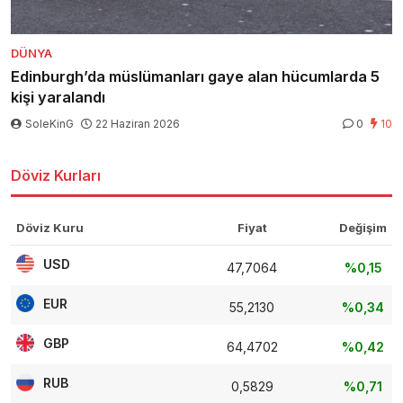
DÜNYA
Edinburgh’da müslümanları gaye alan hücumlarda 5
kişi yaralandı
SoleKinG
22 Haziran 2026
0
10
Döviz Kurları
Döviz Kuru
Fiyat
Değişim
USD
47,7064
%0,15
EUR
55,2130
%0,34
GBP
64,4702
%0,42
RUB
0,5829
%0,71