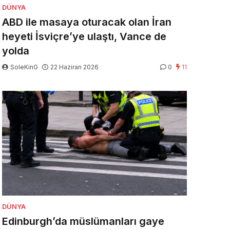
DÜNYA
ABD ile masaya oturacak olan İran
heyeti İsviçre’ye ulaştı, Vance de
yolda
SoleKinG
22 Haziran 2026
0
11
DÜNYA
Edinburgh’da müslümanları gaye