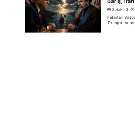
Barış, İra
SoleKinG
Pakistan Başba
Trump’ın onay
İran devlet tel
varıldığını ve 
vasıtasıyla dün
tescillenen bu 
geçti.