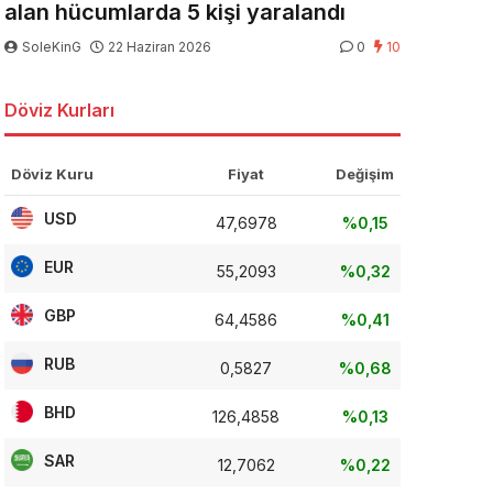
alan hücumlarda 5 kişi yaralandı
SoleKinG
22 Haziran 2026
0
10
Döviz Kurları
Döviz Kuru
Fiyat
Değişim
USD
47,6978
%0,15
EUR
55,2093
%0,32
GBP
64,4586
%0,41
RUB
0,5827
%0,68
BHD
126,4858
%0,13
SAR
12,7062
%0,22