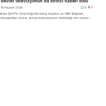
n devlet televizyonun da birinci haberi oldu
16 Haziran 2026
0
8
kanı Şerif’in Orta Doğu’da barış müjdesi ve ABD Başkanı
 mesajından sonra, dünya kamuoyunun beklediği son mühür
evizyonundan geldi. İran devleti, ABD ile barış mutabakatına
savaşın resmen sona erdiğini birinci sefer resmi kanallar
yaya duyurdu. İki gücün de karşılıklı açıklamalarıyla
tarihi uzlaşı, global siyasette yeni bir milat olarak kayıtlara