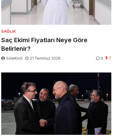
SAĞLIK
Saç Ekimi Fiyatları Neye Göre
Belirlenir?
SoleKinG
21 Temmuz 2026
0
7