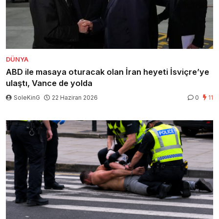
DÜNYA
ABD ile masaya oturacak olan İran heyeti İsviçre’ye
ulaştı, Vance de yolda
SoleKinG
22 Haziran 2026
0
11