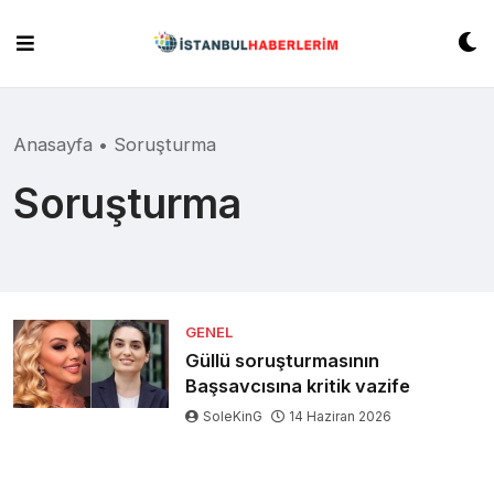
Skip
to
content
Anasayfa
•
Soruşturma
Soruşturma
GENEL
Güllü soruşturmasının
Başsavcısına kritik vazife
SoleKinG
14 Haziran 2026