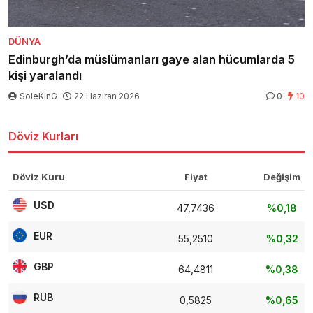
DÜNYA
Edinburgh’da müslümanları gaye alan hücumlarda 5
kişi yaralandı
SoleKinG
22 Haziran 2026
0
10
Döviz Kurları
Döviz Kuru
Fiyat
Değişim
USD
47,7436
%0,18
EUR
55,2510
%0,32
GBP
64,4811
%0,38
RUB
0,5825
%0,65