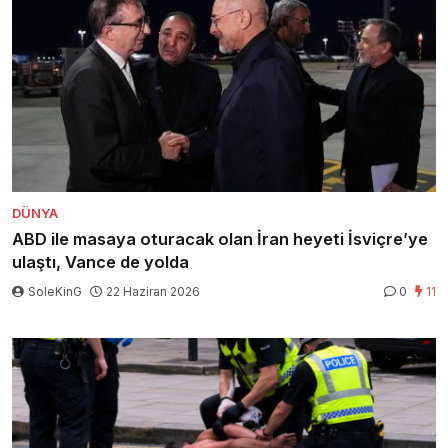
DÜNYA
ABD ile masaya oturacak olan İran heyeti İsviçre’ye
ulaştı, Vance de yolda
SoleKinG
22 Haziran 2026
0
11