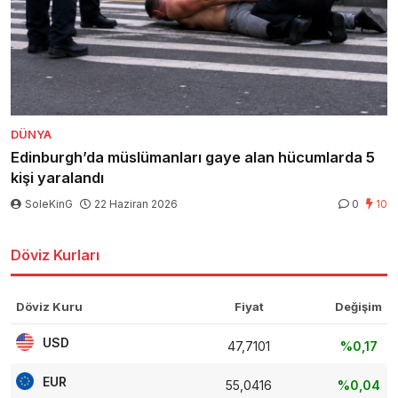
DÜNYA
Edinburgh’da müslümanları gaye alan hücumlarda 5
kişi yaralandı
SoleKinG
22 Haziran 2026
0
10
Döviz Kurları
Döviz Kuru
Fiyat
Değişim
USD
47,7101
%0,17
EUR
55,0416
%0,04