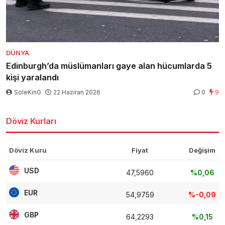
DÜNYA
Edinburgh’da müslümanları gaye alan hücumlarda 5
kişi yaralandı
SoleKinG
22 Haziran 2026
0
9
Döviz Kurları
Döviz Kuru
Fiyat
Değişim
USD
47,5960
%0,06
EUR
54,9759
%-0,09
GBP
64,2293
%0,15