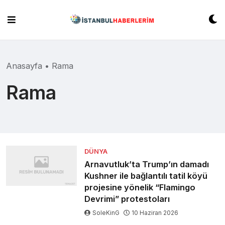
Skip
to
content
Anasayfa
•
Rama
Rama
DÜNYA
Arnavutluk’ta Trump’ın damadı
Kushner ile bağlantılı tatil köyü
projesine yönelik “Flamingo
Devrimi” protestoları
SoleKinG
10 Haziran 2026