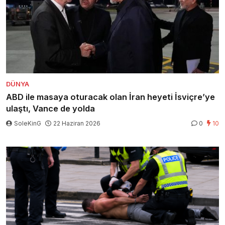
DÜNYA
ABD ile masaya oturacak olan İran heyeti İsviçre’ye
ulaştı, Vance de yolda
SoleKinG
22 Haziran 2026
0
10