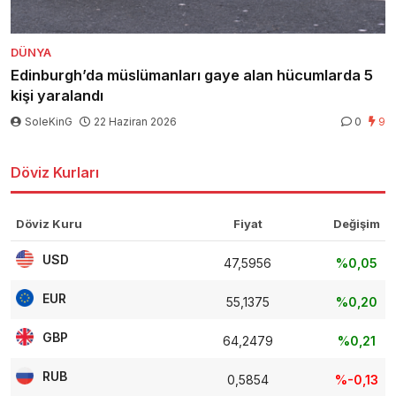
DÜNYA
Edinburgh’da müslümanları gaye alan hücumlarda 5
kişi yaralandı
SoleKinG
22 Haziran 2026
0
9
Döviz Kurları
Döviz Kuru
Fiyat
Değişim
USD
47,5956
%0,05
EUR
55,1375
%0,20
GBP
64,2479
%0,21
RUB
0,5854
%-0,13