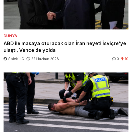
DÜNYA
ABD ile masaya oturacak olan İran heyeti İsviçre’ye
ulaştı, Vance de yolda
SoleKinG
22 Haziran 2026
0
10