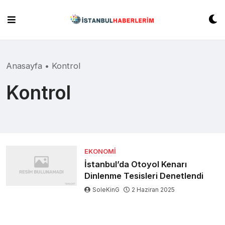
Skip
to
content
Anasayfa
•
Kontrol
Kontrol
EKONOMI
İstanbul’da Otoyol Kenarı
Dinlenme Tesisleri Denetlendi
SoleKinG
2 Haziran 2025