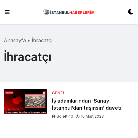
Skip
to
content
Anasayfa
•
İhracatçı
İhracatçı
GENEL
İş adamlarından ‘Sanayi
İstanbul’dan taşınsın’ daveti
SoleKinG
10 Mart 2023