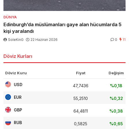
DÜNYA
Edinburgh’da müslümanları gaye alan hücumlarda 5
kişi yaralandı
SoleKinG
22 Haziran 2026
0
11
Döviz Kurları
Döviz Kuru
Fiyat
Değişim
USD
47,7436
%0,18
EUR
55,2510
%0,32
GBP
64,4811
%0,38
RUB
0,5825
%0,65