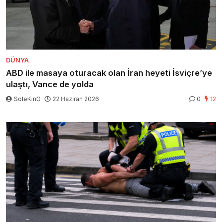
DÜNYA
ABD ile masaya oturacak olan İran heyeti İsviçre’ye
ulaştı, Vance de yolda
SoleKinG
22 Haziran 2026
0
12