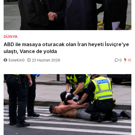
DÜNYA
ABD ile masaya oturacak olan İran heyeti İsviçre’ye
ulaştı, Vance de yolda
SoleKinG
22 Haziran 2026
0
10