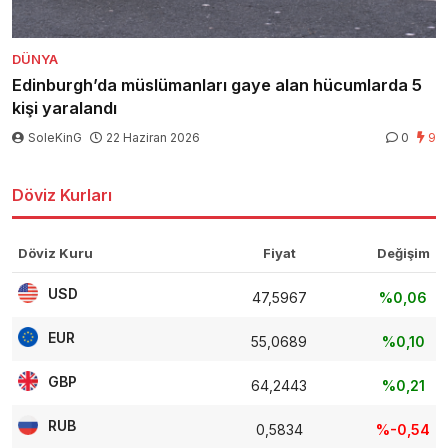
DÜNYA
Edinburgh’da müslümanları gaye alan hücumlarda 5
kişi yaralandı
SoleKinG
22 Haziran 2026
0
9
Döviz Kurları
Döviz Kuru
Fiyat
Değişim
USD
47,5967
%0,06
EUR
55,0689
%0,10
GBP
64,2443
%0,21
RUB
0,5834
%-0,54