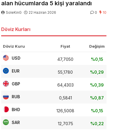
alan hücumlarda 5 kişi yaralandı
SoleKinG
22 Haziran 2026
0
10
Döviz Kurları
Döviz Kuru
Fiyat
Değişim
USD
47,7050
%0,15
EUR
55,1780
%0,29
GBP
64,4303
%0,39
RUB
0,5841
%0,87
BHD
126,5008
%0,15
SAR
12,7075
%0,22