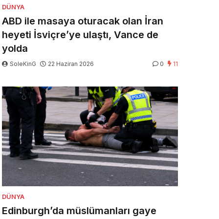
DÜNYA
ABD ile masaya oturacak olan İran
heyeti İsviçre’ye ulaştı, Vance de
yolda
SoleKinG
22 Haziran 2026
0
11
DÜNYA
Edinburgh’da müslümanları gaye