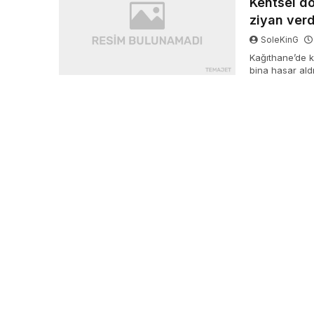
Kentsel dö
ziyan verd
SoleKinG
Kağıthane’de k
bina hasar aldı,