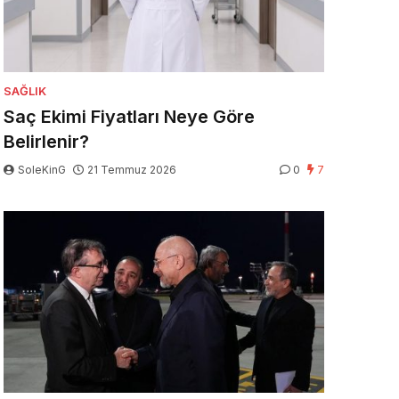
SAĞLIK
Saç Ekimi Fiyatları Neye Göre
Belirlenir?
SoleKinG
21 Temmuz 2026
0
7