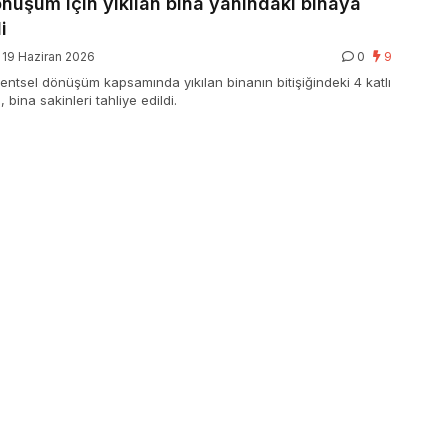
nüşüm için yıkılan bina yanındaki binaya
i
19 Haziran 2026
0
9
entsel dönüşüm kapsamında yıkılan binanın bitişiğindeki 4 katlı
 bina sakinleri tahliye edildi.