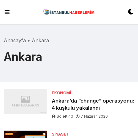
Skip
to
content
Anasayfa
•
Ankara
Ankara
EKONOMI
Ankara’da “change” operasyonu:
4 kuşkulu yakalandı
SoleKinG
7 Haziran 2026
SIYASET