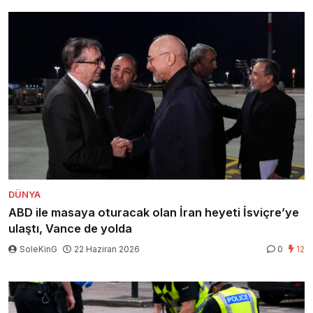
DÜNYA
ABD ile masaya oturacak olan İran heyeti İsviçre’ye
ulaştı, Vance de yolda
SoleKinG
22 Haziran 2026
0
12