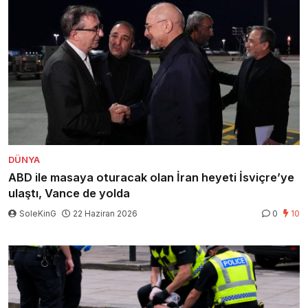
DÜNYA
ABD ile masaya oturacak olan İran heyeti İsviçre’ye
ulaştı, Vance de yolda
SoleKinG
22 Haziran 2026
0
10