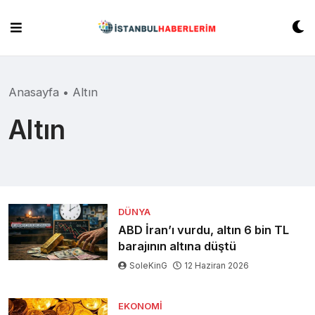
Skip
to
content
Anasayfa
•
Altın
Altın
DÜNYA
ABD İran’ı vurdu, altın 6 bin TL
barajının altına düştü
SoleKinG
12 Haziran 2026
EKONOMI