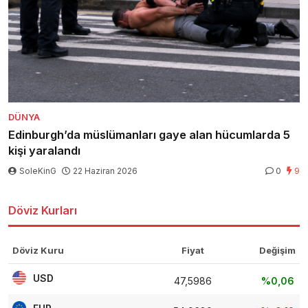
DÜNYA
Edinburgh’da müslümanları gaye alan hücumlarda 5
kişi yaralandı
SoleKinG
22 Haziran 2026
0
9
Döviz Kurları
Döviz Kuru
Fiyat
Değişim
USD
47,5986
%0,06