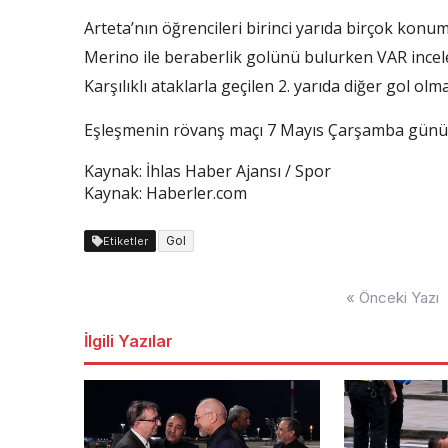
Arteta’nın öğrencileri birinci yarıda birçok konu
Merino ile beraberlik golünü bulurken VAR incelem
Karşılıklı ataklarla geçilen 2. yarıda diğer gol ol
Eşleşmenin rövanş maçı 7 Mayıs Çarşamba günü 
Kaynak: İhlas Haber Ajansı / Spor
Kaynak: Haberler.com
Gol
Etiketler
Yazı
« Önceki Yazı
dolaşımı
İlgili Yazılar