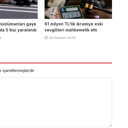
müslümanları gaye
61 milyon TL’lik ikramiye eski
a 5 kişi yaralandı
sevgilileri mahkemelik etti
6
22 Haziran 2026
e işaretlenmişlerdir