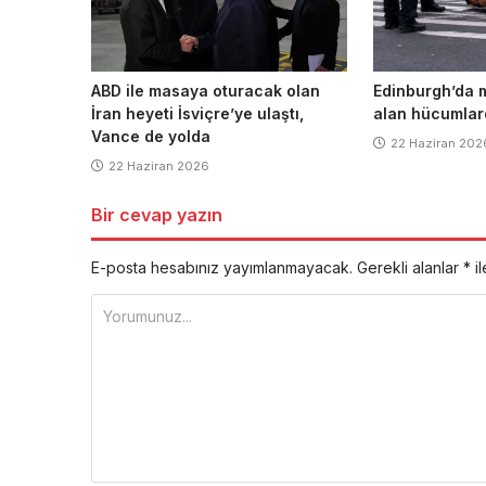
ABD ile masaya oturacak olan
Edinburgh’da 
İran heyeti İsviçre’ye ulaştı,
alan hücumlard
Vance de yolda
22 Haziran 202
22 Haziran 2026
Bir cevap yazın
E-posta hesabınız yayımlanmayacak.
Gerekli alanlar
*
il