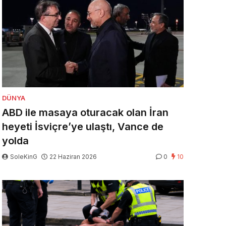
DÜNYA
ABD ile masaya oturacak olan İran
heyeti İsviçre’ye ulaştı, Vance de
yolda
SoleKinG
22 Haziran 2026
0
10