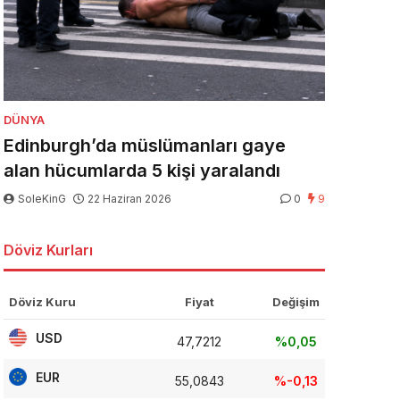
DÜNYA
Edinburgh’da müslümanları gaye
alan hücumlarda 5 kişi yaralandı
SoleKinG
22 Haziran 2026
0
9
Döviz Kurları
Döviz Kuru
Fiyat
Değişim
USD
47,7212
%0,05
EUR
55,0843
%-0,13