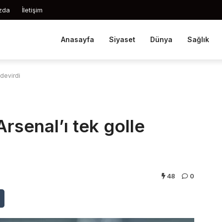
zda
İletişim
Anasayfa
Siyaset
Dünya
Sağlık
 devirdi
rsenal’ı tek golle
48
0