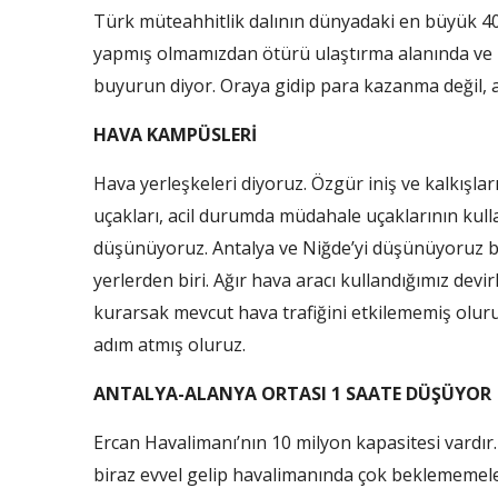
Türk müteahhitlik dalının dünyadaki en büyük 40
yapmış olmamızdan ötürü ulaştırma alanında ve i
buyurun diyor. Oraya gidip para kazanma değil, al
HAVA KAMPÜSLERİ
Hava yerleşkeleri diyoruz. Özgür iniş ve kalkışları
uçakları, acil durumda müdahale uçaklarının kull
düşünüyoruz. Antalya ve Niğde’yi düşünüyoruz bi
yerlerden biri. Ağır hava aracı kullandığımız devir
kurarsak mevcut hava trafiğini etkilememiş ol
adım atmış oluruz.
ANTALYA-ALANYA ORTASI 1 SAATE DÜŞÜYOR
Ercan Havalimanı’nın 10 milyon kapasitesi vardır
biraz evvel gelip havalimanında çok beklememeleri