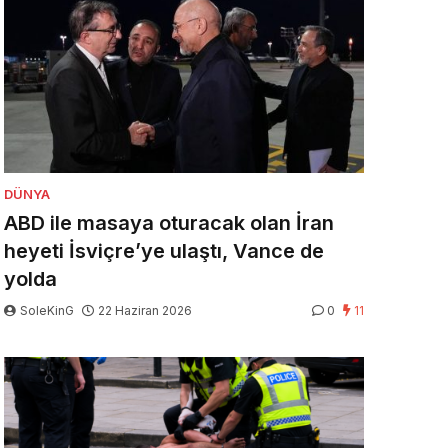
DÜNYA
ABD ile masaya oturacak olan İran
heyeti İsviçre’ye ulaştı, Vance de
yolda
SoleKinG
22 Haziran 2026
0
11