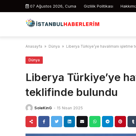
Skip
07 Ağustos 2026, Cuma
Gizlilik Politikası
Hakkımı
to
content
Anasayfa
»
Dünya
»
Liberya Türkiye’ye havalimanı işletme t
Dünya
Liberya Türkiye’ye ha
teklifinde bulundu
SoleKinG
-
15 Nisan 2025