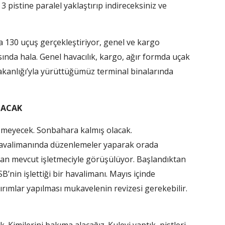
 pistine paralel yaklaştırıp indireceksiniz ve
a 130 uçuş gerçekleştiriyor, genel ve kargo
asında hala. Genel havacılık, kargo, ağır formda uçak
akanlığı’yla yürüttüğümüz terminal binalarında
LACAK
işmeyecek. Sonbahara kalmış olacak.
havalimanında düzenlemeler yaparak orada
dan mevcut işletmeciyle görüşülüyor. Başlandıktan
B’nin işlettiği bir havalimanı. Mayıs içinde
tırımlar yapılması mukavelenin revizesi gerekebilir.