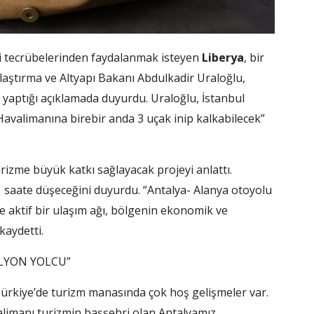
ki tecrübelerinden faydalanmak isteyen
Liberya
, bir
ı Ulaştırma ve Altyapı Bakanı Abdulkadir Uraloğlu,
yaptığı açıklamada duyurdu. Uraloğlu, İstanbul
Havalimanına birebir anda 3 uçak inip kalkabilecek”
izme büyük katkı sağlayacak projeyi anlattı.
1 saate düşeceğini duyurdu. “Antalya- Alanya otoyolu
ve aktif bir ulaşım ağı, bölgenin ekonomik ve
kaydetti.
İLYON YOLCU”
ürkiye’de turizm manasında çok hoş gelişmeler var.
alimanı turizmin başşehri olan Antalyamız,