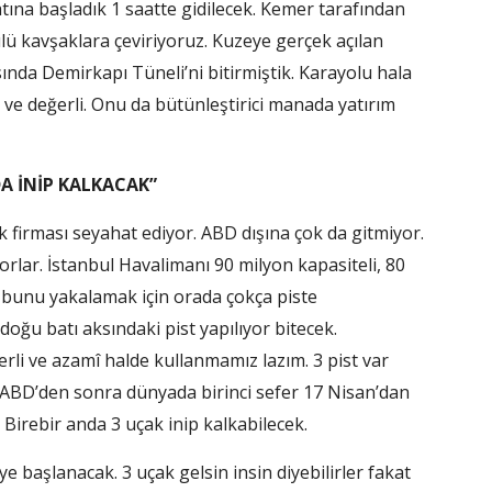
tına başladık 1 saatte gidilecek. Kemer tarafından
lü kavşaklara çeviriyoruz. Kuzeye gerçek açılan
ında Demirkapı Tüneli’ni bitirmiştik. Karayolu hala
ve değerli. Onu da bütünleştirici manada yatırım
A İNİP KALKACAK”
 firması seyahat ediyor. ABD dışına çok da gitmiyor.
yorlar. İstanbul Havalimanı 90 milyon kapasiteli, 80
, bunu yakalamak için orada çokça piste
doğu batı aksındaki pist yapılıyor bitecek.
eğerli ve azamî halde kullanmamız lazım. 3 pist var
r. ABD’den sonra dünyada birinci sefer 17 Nisan’dan
Birebir anda 3 uçak inip kalkabilecek.
 başlanacak. 3 uçak gelsin insin diyebilirler fakat