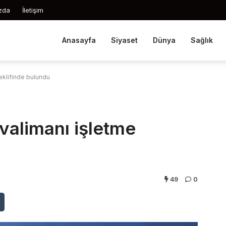
zda
İletişim
Anasayfa
Siyaset
Dünya
Sağlık
eklifinde bulundu
valimanı işletme
49
0