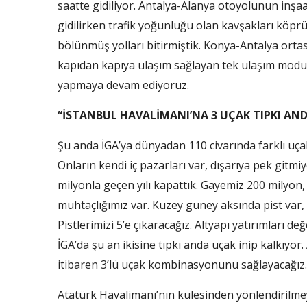
saatte gidiliyor. Antalya-Alanya otoyolunun inşaa
gidilirken trafik yoğunluğu olan kavşakları köprü
bölünmüş yolları bitirmiştik. Konya-Antalya ortas
kapıdan kapıya ulaşım sağlayan tek ulaşım modu 
yapmaya devam ediyoruz.
“İSTANBUL HAVALİMANI’NA 3 UÇAK TIPKI AND
Şu anda İGA’ya dünyadan 110 civarında farklı uçak
Onların kendi iç pazarları var, dışarıya pek gitmi
milyonla geçen yılı kapattık. Gayemiz 200 milyon
muhtaçlığımız var. Kuzey güney aksında pist var, 
Pistlerimizi 5’e çıkaracağız. Altyapı yatırımları d
İGA’da şu an ikisine tıpkı anda uçak inip kalkıyo
itibaren 3’lü uçak kombinasyonunu sağlayacağız. 
Atatürk Havalimanı’nın kulesinden yönlendirilmeye