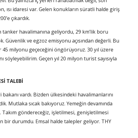
i. Bu yalnızca iç yerleri rahatlatmak değil, son
n, ısı idaresi var. Gelen konukların süratli halde giriş
00’e çıkardık.
bin tanker havalimanına geliyordu, 29 km’lik boru
 yok. Güvenlik ve egzoz emisyonu açısından değerli. Bu
r 45 milyonu geçeceğini öngörüyoruz. 30 yıl üzere
öyleyebilirim. Geçen yıl 20 milyon turist sayısıyla
Sİ TALEBİ
 bakanı vardı. Bizden ülkesindeki havalimanlarını
 verdik. Mutlaka sıcak bakıyoruz. Yemeğin devamında
Takım göndereceğiz, işletilmesi, genişletilmesi
en bir durumdu. Emsal halde talepler geliyor. THY