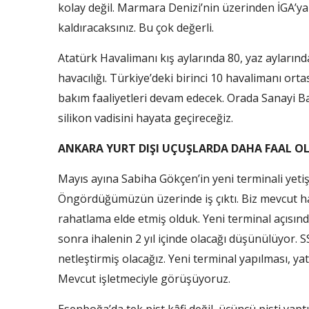
kolay değil. Marmara Denizi’nin üzerinden İGA’ya 3
kaldıracaksınız. Bu çok değerli.
Atatürk Havalimanı kış aylarında 80, yaz aylarınd
havacılığı. Türkiye’deki birinci 10 havalimanı ort
bakım faaliyetleri devam edecek. Orada Sanayi B
silikon vadisini hayata geçireceğiz.
ANKARA YURT DIŞI UÇUŞLARDA DAHA FAAL O
Mayıs ayına Sabiha Gökçen’in yeni terminali yet
Öngördüğümüzün üzerinde iş çıktı. Biz mevcut 
rahatlama elde etmiş olduk. Yeni terminal açısın
sonra ihalenin 2 yıl içinde olacağı düşünülüyor. SS
netleştirmiş olacağız. Yeni terminal yapılması, ya
Mevcut işletmeciyle görüşüyoruz.