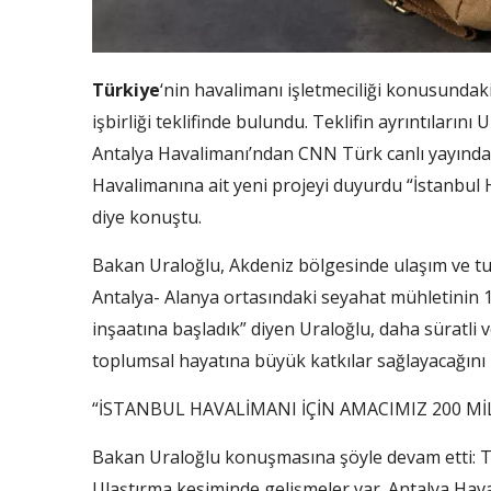
Türkiye
‘nin havalimanı işletmeciliği konusunda
işbirliği teklifinde bulundu. Teklifin ayrıntıların
Antalya Havalimanı’ndan CNN Türk canlı yayında 
Havalimanına ait yeni projeyi duyurdu “İstanbul 
diye konuştu.
Bakan Uraloğlu, Akdeniz bölgesinde ulaşım ve tur
Antalya- Alanya ortasındaki seyahat mühletinin 
inşaatına başladık” diyen Uraloğlu, daha süratli 
toplumsal hayatına büyük katkılar sağlayacağını 
“İSTANBUL HAVALİMANI İÇİN AMACIMIZ 200 M
Bakan Uraloğlu konuşmasına şöyle devam etti: T
Ulaştırma kesiminde gelişmeler var. Antalya Hav