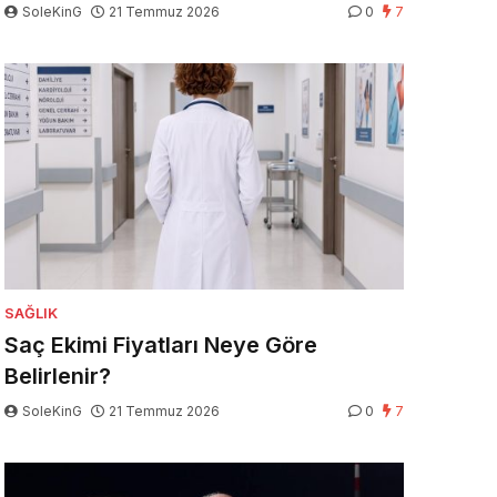
SoleKinG
21 Temmuz 2026
0
7
SAĞLIK
Saç Ekimi Fiyatları Neye Göre
Belirlenir?
SoleKinG
21 Temmuz 2026
0
7