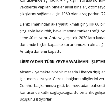
konukevinde ağırladık. VIP çıkışının orada konukev
vakitlerde yapılan binalar akıllı binalar, otomasyo
çıkışlarını sağlamak için 1960 olan araç parkını 72
Deniz limanından akaryakıt ikmali için yıllık 60 
çizgisiyle kaldırdık, havalimanına tanker trafiği
sene 40 milyonu Antalya geçecek. 2030’lara kada
dönemde hiçbir kapasite sorunumuzun olmadığını s
Antalya dönemi kapattı.
LİBERYA’DAN TÜRKİYE’YE HAVALİMANI İŞLETME
Akşamki yemekte birebir masada Liberya dışişleri
işletmemizi istiyor. Gerekli bağlantı bilgilerini
Cumhurbaşkanımıza gitti, bu mevzudan bahsetti. 
konusunda katkı sağlayacağız. Bu bir anlık geliş
uçuşunu istiyorlar.