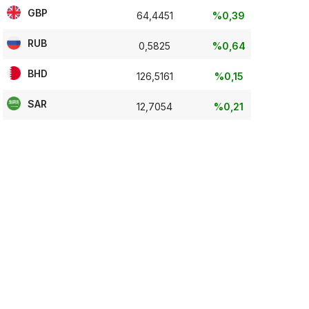
GBP
64,4451
%0,39
RUB
0,5825
%0,64
BHD
126,5161
%0,15
SAR
12,7054
%0,21