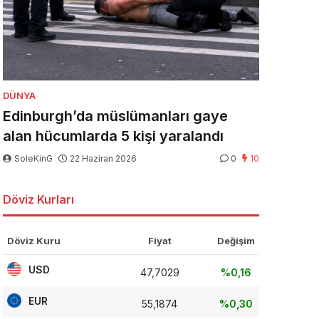
DÜNYA
Edinburgh’da müslümanları gaye
alan hücumlarda 5 kişi yaralandı
SoleKinG
22 Haziran 2026
0
10
Döviz Kurları
Döviz Kuru
Fiyat
Değişim
USD
47,7029
%0,16
EUR
55,1874
%0,30