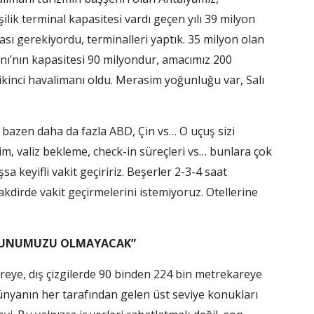
ik terminal kapasitesi vardı geçen yılı 39 milyon
lması gerekiyordu, terminalleri yaptık. 35 milyon olan
anı’nın kapasitesi 90 milyondur, amacımız 200
kinci havalimanı oldu. Merasim yoğunluğu var, Salı
, bazen daha da fazla ABD, Çin vs… O uçuş sizi
m, valiz bekleme, check-in süreçleri vs… bunlara çok
keyifli vakit geçiririz. Beşerler 2-3-4 saat
kdirde vakit geçirmelerini istemiyoruz. Otellerine
SORUNUMUZU OLMAYACAK”
reye, dış çizgilerde 90 binden 224 bin metrekareye
Dünyanın her tarafından gelen üst seviye konukları