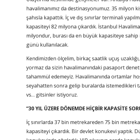
havalimanımız da destinasyonumuz. 35 milyon kişil
şahısla kapattık. İç ve dış sınırlar terminali yapı
kapasiteyi 82 milyona çıkardık. İstanbul Havalim
milyondur, burası da en büyük kapasiteye sahip i
günü kullanılacak.
Kendimizden ölçelim, birkaç saatlik uçuş uzaklığı
yormaz da sizin havalimanındaki pasaport deneti
tahammül edemeyiz. Havalimanında ortamlar hoşsa 
seyahatten sonra gelip buralarda istemedikleri ta
vs… gitsinler istiyoruz.
“30 YIL ÜZERE DÖNEMDE HİÇBİR KAPASİTE 
İç sınırlarda 37 bin metrekareden 75 bin metreka
kapasiteyi çıkardık. Bir devlet konukevi yaptık. 