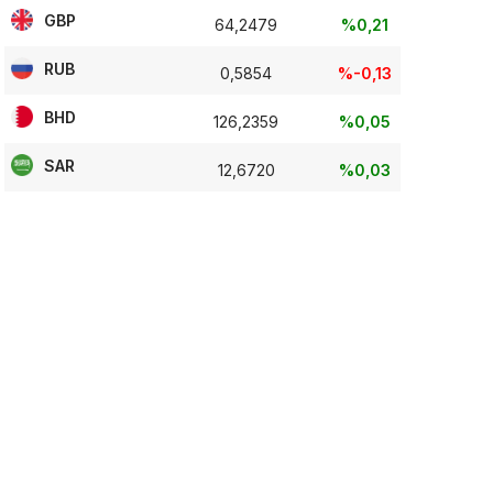
GBP
64,2479
%0,21
RUB
0,5854
%-0,13
BHD
126,2359
%0,05
SAR
12,6720
%0,03