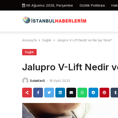
Skip
06 Ağustos 2026, Perşembe
Gizlilik Politikası
Hak
to
content
Anasayfa
»
Sağlık
»
Jalupro V-Lift Nedir ve Ne İşe Yarar?
Sağlık
Jalupro V-Lift Nedir 
SoleKinG
-
18 Eylül 2025