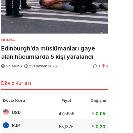
DÜNYA
Edinburgh’da müslümanları gaye
alan hücumlarda 5 kişi yaralandı
SoleKinG
22 Haziran 2026
0
9
Döviz Kurları
Döviz Kuru
Fiyat
Değişim
USD
47,5956
%0,05
EUR
55,1375
%0,20