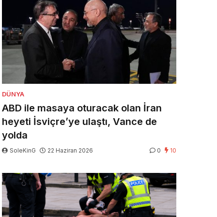
DÜNYA
ABD ile masaya oturacak olan İran
heyeti İsviçre’ye ulaştı, Vance de
yolda
SoleKinG
22 Haziran 2026
0
10