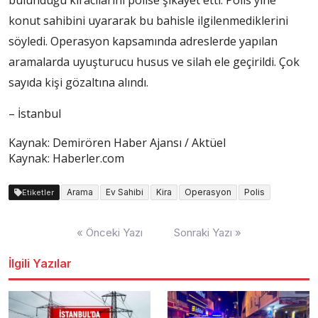
bulunduğu kiracılarını polise şikayet etti. Polis yine
konut sahibini uyararak bu bahisle ilgilenmediklerini
söyledi. Operasyon kapsamında adreslerde yapılan
aramalarda uyuşturucu husus ve silah ele geçirildi. Çok
sayıda kişi gözaltına alındı.
– İstanbul
Kaynak: Demirören Haber Ajansı / Aktüel
Kaynak: Haberler.com
Arama
Ev Sahibi
Kira
Operasyon
Polis
Etiketler
Yazı
« Önceki Yazı
Sonraki Yazı »
dolaşımı
İlgili Yazılar