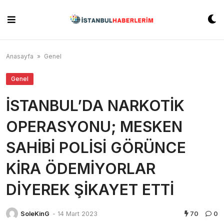
Skip
to
content
Anasayfa
»
Genel
Genel
İSTANBUL’DA NARKOTİK
OPERASYONU; MESKEN
SAHİBİ POLİSİ GÖRÜNCE
KİRA ÖDEMİYORLAR
DİYEREK ŞİKAYET ETTİ
SoleKinG
-
14 Mart 2023
70
0