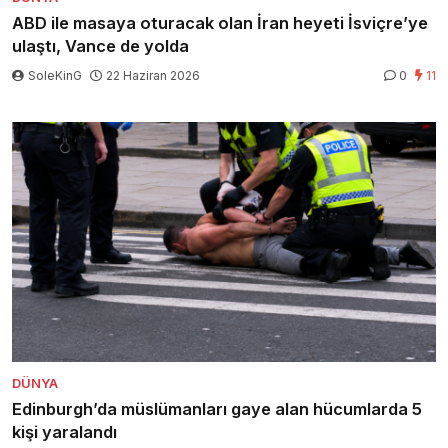
ABD ile masaya oturacak olan İran heyeti İsviçre’ye
ulaştı, Vance de yolda
SoleKinG
22 Haziran 2026
0
11
DÜNYA
Edinburgh’da müslümanları gaye alan hücumlarda 5
kişi yaralandı