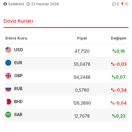
SoleKinG
22 Haziran 2026
0
10
Döviz Kurları
Döviz Kuru
Fiyat
Değişim
USD
47,7120
%0,16
EUR
55,0478
%-0,03
GBP
64,2448
%0,07
RUB
0,5780
%-0,34
BHD
126,2890
%-0,04
SAR
12,7078
%0,23