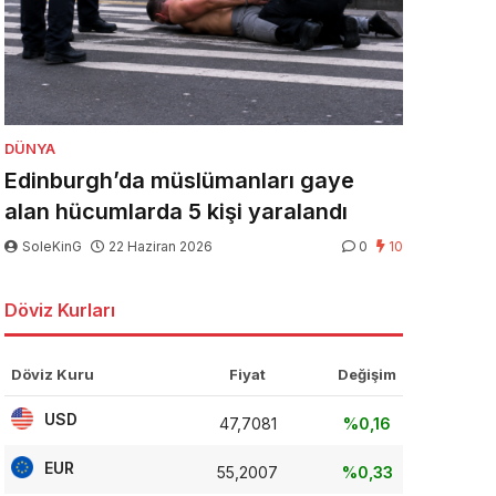
DÜNYA
Edinburgh’da müslümanları gaye
alan hücumlarda 5 kişi yaralandı
SoleKinG
22 Haziran 2026
0
10
Döviz Kurları
Döviz Kuru
Fiyat
Değişim
USD
47,7081
%0,16
EUR
55,2007
%0,33