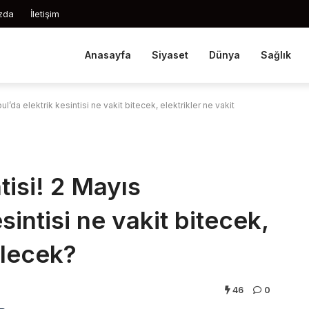
zda
İletişim
Anasayfa
Siyaset
Dünya
Sağlık
bul’da elektrik kesintisi ne vakit bitecek, elektrikler ne vakit
tisi! 2 Mayıs
sintisi ne vakit bitecek,
elecek?
46
0