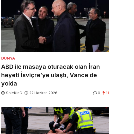
DÜNYA
ABD ile masaya oturacak olan İran
heyeti İsviçre’ye ulaştı, Vance de
yolda
SoleKinG
22 Haziran 2026
0
11