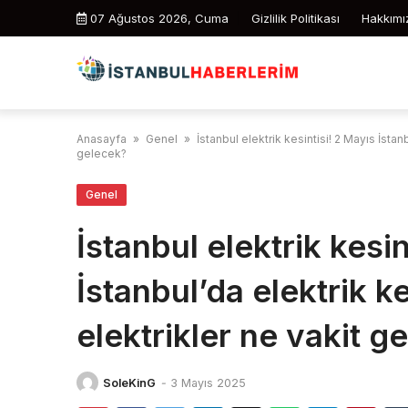
Skip
07 Ağustos 2026, Cuma
Gizlilik Politikası
Hakkımı
to
content
Anasayfa
»
Genel
»
İstanbul elektrik kesintisi! 2 Mayıs İstan
gelecek?
Genel
İstanbul elektrik kesin
İstanbul’da elektrik ke
elektrikler ne vakit g
SoleKinG
-
3 Mayıs 2025