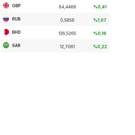
GBP
64,4466
%0,41
RUB
0,5856
%1,07
BHD
126,5265
%0,16
SAR
12,7061
%0,22