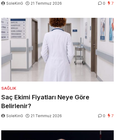
SoleKinG
21 Temmuz 2026
0
7
SAĞLIK
Saç Ekimi Fiyatları Neye Göre
Belirlenir?
SoleKinG
21 Temmuz 2026
0
7