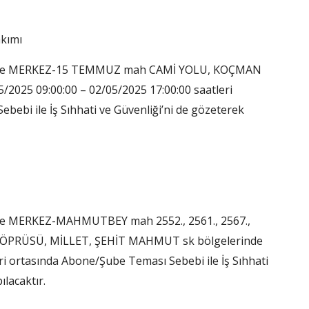
akımı
 ilce MERKEZ-15 TEMMUZ mah CAMİ YOLU, KOÇMAN
025 09:00:00 – 02/05/2025 17:00:00 saatleri
ebi ile İş Sıhhati ve Güvenliği’ni de gözeterek
ce MERKEZ-MAHMUTBEY mah 2552., 2561., 2567.,
TAR KÖPRÜSÜ, MİLLET, ŞEHİT MAHMUT sk bölgelerinde
ri ortasında Abone/Şube Teması Sebebi ile İş Sıhhati
ılacaktır.