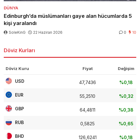
DÜNYA
Edinburgh’da müslümanları gaye alan hücumlarda 5
kişi yaralandı
SoleKinG
22 Haziran 2026
0
10
Döviz Kurları
Döviz Kuru
Fiyat
Değişim
USD
47,7436
%0,18
EUR
55,2510
%0,32
GBP
64,4811
%0,38
RUB
0,5825
%0,65
BHD
126,6241
%0,18