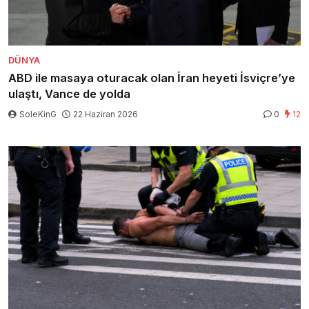
DÜNYA
ABD ile masaya oturacak olan İran heyeti İsviçre’ye
ulaştı, Vance de yolda
SoleKinG
22 Haziran 2026
0
12