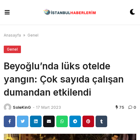
Skip
to
content
Anasayfa
»
Genel
Genel
Beyoğlu’nda lüks otelde
yangın: Çok sayıda çalışan
dumandan etkilendi
SoleKinG
-
17 Mart 2023
75
0