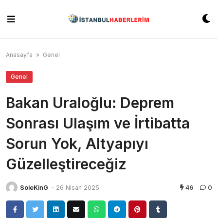
Skip
to
content
Anasayfa
»
Genel
Genel
Bakan Uraloğlu: Deprem
Sonrası Ulaşım ve İrtibatta
Sorun Yok, Altyapıyı
Güzelleştireceğiz
SoleKinG
-
26 Nisan 2025
46
0