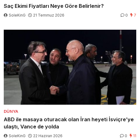
Saç Ekimi Fiyatları Neye Göre Belirlenir?
SoleKinG
21 Temmuz 2026
0
7
DÜNYA
ABD ile masaya oturacak olan İran heyeti İsviçre’ye
ulaştı, Vance de yolda
SoleKinG
22 Haziran 2026
0
11