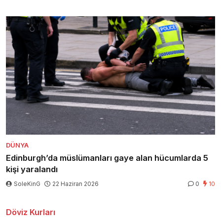
DÜNYA
Edinburgh’da müslümanları gaye alan hücumlarda 5
kişi yaralandı
SoleKinG
22 Haziran 2026
0
10
Döviz Kurları