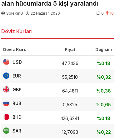
alan hücumlarda 5 kişi yaralandı
SoleKinG
22 Haziran 2026
0
10
Döviz Kurları
Döviz Kuru
Fiyat
Değişim
USD
47,7436
%0,18
EUR
55,2510
%0,32
GBP
64,4811
%0,38
RUB
0,5825
%0,65
BHD
126,6241
%0,18
SAR
12,7093
%0,22