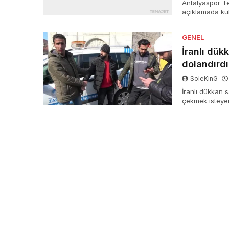
Antalyaspor Te
açıklamada kul
kendi için iste
geçirdiğini ta
GENEL
istediğini açıkl
İranlı dük
dolandırdı
SoleKinG
İranlı dükkan 
çekmek isteyen İ
turistik seyaha