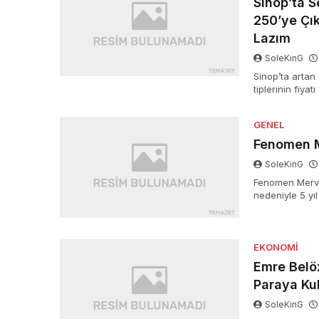
Sinop’ta S
250’ye Çı
Lazım
SoleKinG
Sinop’ta artan
tiplerinin fiya
ekonomik zorluk
GENEL
Fenomen M
SoleKinG
Fenomen Merve 
nedeniyle 5 yı
paylaşımının 
EKONOMI
Emre Belö
Paraya Ku
SoleKinG