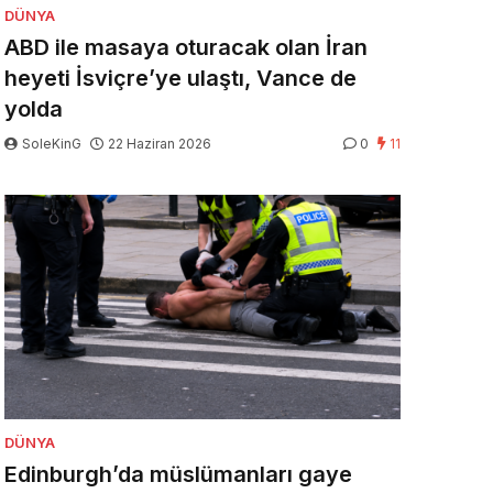
DÜNYA
ABD ile masaya oturacak olan İran
heyeti İsviçre’ye ulaştı, Vance de
yolda
SoleKinG
22 Haziran 2026
0
11
DÜNYA
Edinburgh’da müslümanları gaye