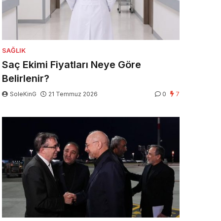
SAĞLIK
Saç Ekimi Fiyatları Neye Göre
Belirlenir?
SoleKinG
21 Temmuz 2026
0
7