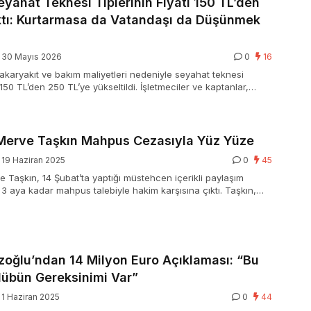
eyahat Teknesi Tiplerinin Fiyatı 150 TL’den
ktı: Kurtarmasa da Vatandaşı da Düşünmek
30 Mayıs 2026
0
16
 akaryakıt ve bakım maliyetleri nedeniyle seyahat teknesi
tı 150 TL’den 250 TL’ye yükseltildi. İşletmeciler ve kaptanlar,
lar ve turist sayısındaki düşüşe dikkat çekti.
erve Taşkın Mahpus Cezasıyla Yüz Yüze
19 Haziran 2025
0
45
Taşkın, 14 Şubat’ta yaptığı müstehcen içerikli paylaşım
l 3 aya kadar mahpus talebiyle hakim karşısına çıktı. Taşkın,
mizah gayeli olduğunu savundu.
zoğlu’ndan 14 Milyon Euro Açıklaması: “Bu
lübün Gereksinimi Var”
1 Haziran 2025
0
44