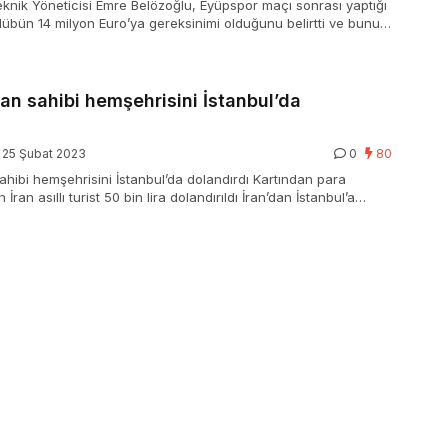
knik Yöneticisi Emre Belözoğlu, Eyüpspor maçı sonrası yaptığı
übün 14 milyon Euro’ya gereksinimi olduğunu belirtti ve bunun
nen bir para olmadığını vurguladı. Ekibin sıkıntı bir dönem
bir eden Belözoğlu, gelecekte daha dinamik bir yapı oluşturmak
adı.
kan sahibi hemşehrisini İstanbul’da
25 Şubat 2023
0
80
sahibi hemşehrisini İstanbul’da dolandırdı Kartından para
ran asıllı turist 50 bin lira dolandırıldı İran’dan İstanbul’a
t için gelen M.A.