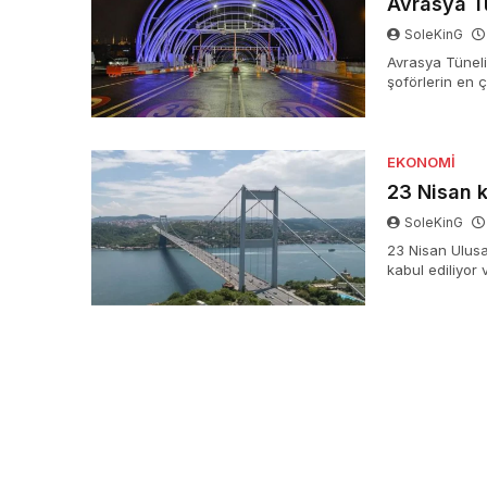
Avrasya Tü
SoleKinG
Avrasya Tüneli
şoförlerin en ç
bayramda fiyat
araştırılırken,
bilgiler büyük 
bağlayan bu kri
EKONOMI
şekillenebiliyor
23 Nisan k
SoleKinG
23 Nisan Ulusa
kabul ediliyor 
oluyor. Fakat,
yayımlanan …