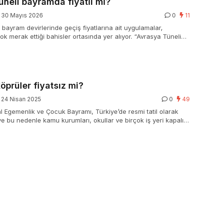
neli bayramda fiyatlı mi?
30 Mayıs 2026
0
11
 bayram devirlerinde geçiş fiyatlarına ait uygulamalar,
ok merak ettiği bahisler ortasında yer alıyor. “Avrasya Tüneli
lı mi?” sorusu bilhassa resmi tatil öncesinde ağır biçimde
 tünelin işletme siyaseti ve bayram tarifesi hakkında şimdiki
kıymet taşıyor. İstanbul’da Asya ile Avrupa’yı deniz altından
tik ulaşım sınırında, fiyatlandırma sistemi dönemsel kararlarla
.
öprüler fiyatsız mi?
24 Nisan 2025
0
49
l Egemenlik ve Çocuk Bayramı, Türkiye’de resmi tatil olarak
ve bu nedenle kamu kurumları, okullar ve birçok iş yeri kapalı
 köprü ve otoyolların fiyatsız olup olmaması, Resmi Gazete’de