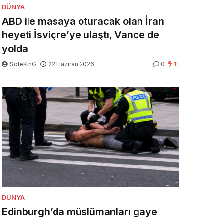
DÜNYA
ABD ile masaya oturacak olan İran
heyeti İsviçre’ye ulaştı, Vance de
yolda
SoleKinG
22 Haziran 2026
0
11
DÜNYA
Edinburgh’da müslümanları gaye