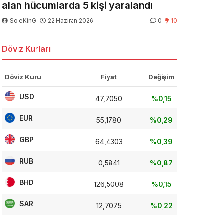
alan hücumlarda 5 kişi yaralandı
SoleKinG
22 Haziran 2026
0
10
Döviz Kurları
Döviz Kuru
Fiyat
Değişim
USD
47,7050
%0,15
EUR
55,1780
%0,29
GBP
64,4303
%0,39
RUB
0,5841
%0,87
BHD
126,5008
%0,15
SAR
12,7075
%0,22