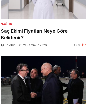
SAĞLIK
Saç Ekimi Fiyatları Neye Göre
Belirlenir?
SoleKinG
21 Temmuz 2026
0
7