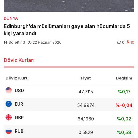
DÜNYA
Edinburgh’da müslümanları gaye alan hücumlarda 5
kişi yaralandı
SoleKinG
22 Haziran 2026
0
10
Döviz Kurları
Döviz Kuru
Fiyat
Değişim
USD
47,7115
%0,17
EUR
54,9974
%-0,04
GBP
64,1960
%0,02
RUB
0,5829
%0,58