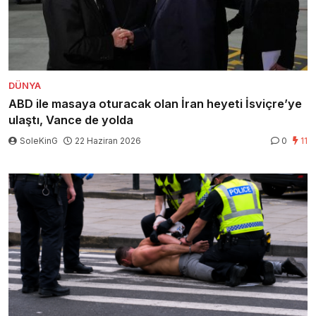
DÜNYA
ABD ile masaya oturacak olan İran heyeti İsviçre’ye
ulaştı, Vance de yolda
SoleKinG
22 Haziran 2026
0
11