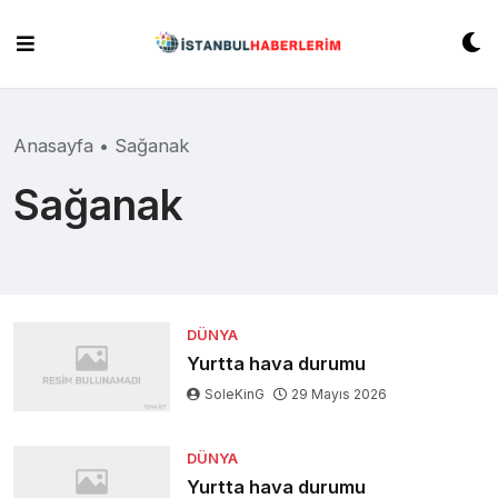
Skip
to
content
Anasayfa
•
Sağanak
Sağanak
DÜNYA
Yurtta hava durumu
SoleKinG
29 Mayıs 2026
DÜNYA
Yurtta hava durumu