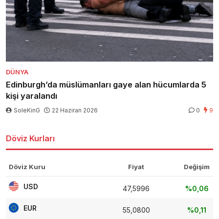
DÜNYA
Edinburgh’da müslümanları gaye alan hücumlarda 5
kişi yaralandı
SoleKinG
22 Haziran 2026
0
9
Döviz Kurları
Döviz Kuru
Fiyat
Değişim
USD
47,5996
%0,06
EUR
55,0800
%0,11