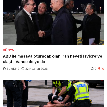
DÜNYA
ABD ile masaya oturacak olan İran heyeti İsviçre’ye
ulaştı, Vance de yolda
SoleKinG
22 Haziran 2026
0
10