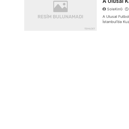
A Ulusal 
SoleKinG
A Ulusal Futbo
İstanbul’da Ku
darbe alarak h
açıklandı. Ulus