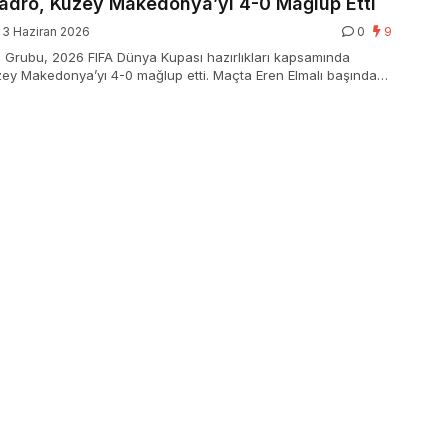
Kadro, Kuzey Makedonya’yı 4-0 Mağlup Etti
3 Haziran 2026
0
9
l Grubu, 2026 FIFA Dünya Kupası hazırlıkları kapsamında
zey Makedonya’yı 4-0 mağlup etti. Maçta Eren Elmalı başından
astaneye kaldırıldı, sıhhat durumunun düzgün olduğu
allar, ikinci hazırlık maçı için ABD’ye gidecek.