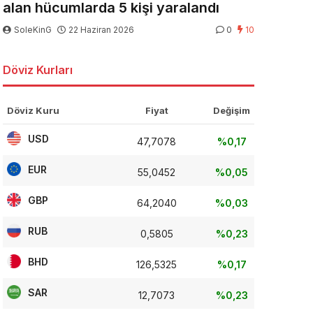
alan hücumlarda 5 kişi yaralandı
SoleKinG
22 Haziran 2026
0
10
Döviz Kurları
Döviz Kuru
Fiyat
Değişim
USD
47,7078
%0,17
EUR
55,0452
%0,05
GBP
64,2040
%0,03
RUB
0,5805
%0,23
BHD
126,5325
%0,17
SAR
12,7073
%0,23