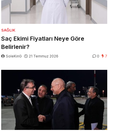
SAĞLIK
Saç Ekimi Fiyatları Neye Göre
Belirlenir?
SoleKinG
21 Temmuz 2026
0
7