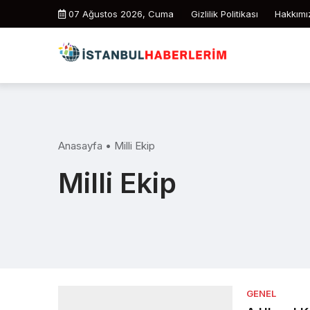
Skip
07 Ağustos 2026, Cuma
Gizlilik Politikası
Hakkımı
to
content
Anasayfa
•
Milli Ekip
Milli Ekip
GENEL