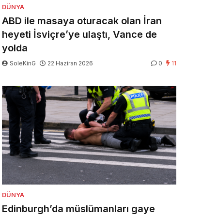
DÜNYA
ABD ile masaya oturacak olan İran
heyeti İsviçre’ye ulaştı, Vance de
yolda
SoleKinG
22 Haziran 2026
0
11
DÜNYA
Edinburgh’da müslümanları gaye