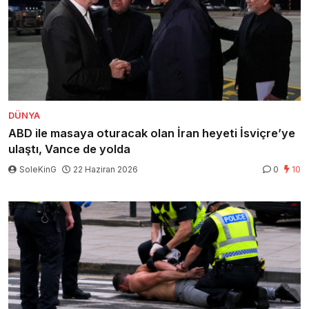
DÜNYA
ABD ile masaya oturacak olan İran heyeti İsviçre’ye
ulaştı, Vance de yolda
SoleKinG
22 Haziran 2026
0
10