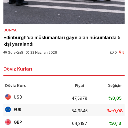
DÜNYA
Edinburgh’da müslümanları gaye alan hücumlarda 5
kişi yaralandı
SoleKinG
22 Haziran 2026
0
9
Döviz Kurları
Döviz Kuru
Fiyat
Değişim
USD
47,5978
%0,05
EUR
54,9845
%-0,08
GBP
64,2197
%0,13