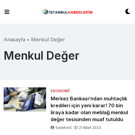
Skip
to
content
Anasayfa
•
Menkul Değer
Menkul Değer
EKONOMI
Merkez Bankası’ndan muhtaçlık
kredileri için yeni karar! 70 bin
liraya kadar olan meblağ menkul
değer tesisinden muaf tutuldu
SoleKinG
21 Mart 2023