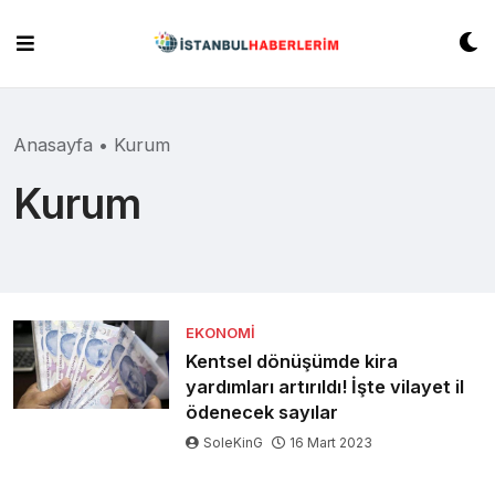
Skip
to
content
Anasayfa
•
Kurum
Kurum
EKONOMI
Kentsel dönüşümde kira
yardımları artırıldı! İşte vilayet il
ödenecek sayılar
SoleKinG
16 Mart 2023