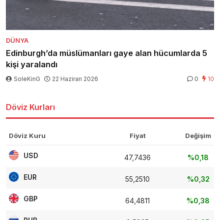
DÜNYA
Edinburgh’da müslümanları gaye alan hücumlarda 5
kişi yaralandı
SoleKinG
22 Haziran 2026
0
10
Döviz Kurları
Döviz Kuru
Fiyat
Değişim
USD
47,7436
%0,18
EUR
55,2510
%0,32
GBP
64,4811
%0,38