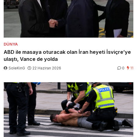
DÜNYA
ABD ile masaya oturacak olan İran heyeti İsviçre’ye
ulaştı, Vance de yolda
SoleKinG
22 Haziran 2026
0
11