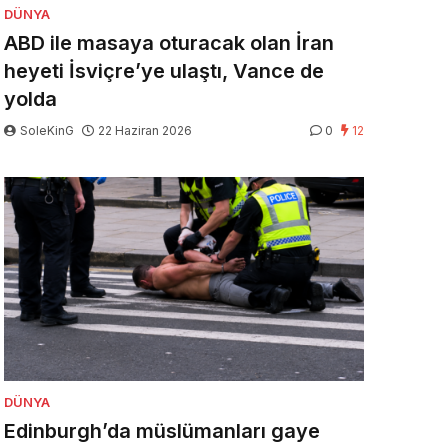
DÜNYA
ABD ile masaya oturacak olan İran
heyeti İsviçre’ye ulaştı, Vance de
yolda
SoleKinG
22 Haziran 2026
0
12
DÜNYA
Edinburgh’da müslümanları gaye