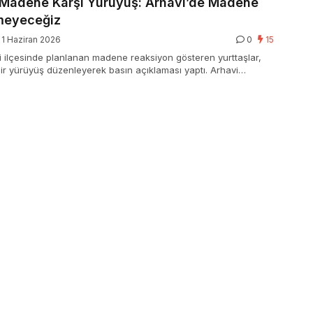
 Madene Karşı Yürüyüş: Arhavi’de Madene
meyeceğiz
1 Haziran 2026
0
15
vi ilçesinde planlanan madene reaksiyon gösteren yurttaşlar,
 bir yürüyüş düzenleyerek basın açıklaması yaptı. Arhavi
eği Başkanı Emre Akgüner, bölgenin yaşanabilirliğini korumak
üsaade vermeyeceklerini söyledi.