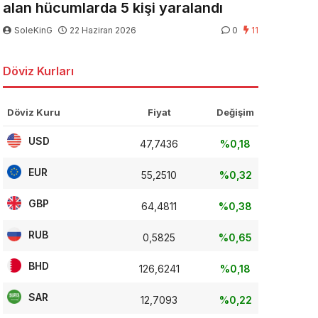
alan hücumlarda 5 kişi yaralandı
SoleKinG
22 Haziran 2026
0
11
Döviz Kurları
Döviz Kuru
Fiyat
Değişim
USD
47,7436
%0,18
EUR
55,2510
%0,32
GBP
64,4811
%0,38
RUB
0,5825
%0,65
BHD
126,6241
%0,18
SAR
12,7093
%0,22