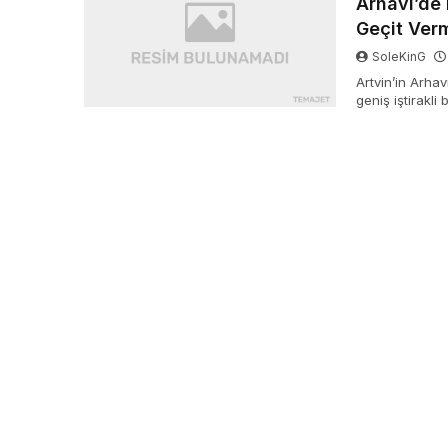
Arhavi’de
Geçit Ver
SoleKinG
Artvin’in Arha
geniş iştirakli
Muhtarlar Dern
için madene m