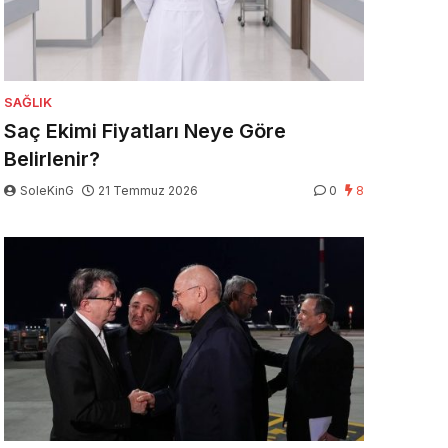
SAĞLIK
Saç Ekimi Fiyatları Neye Göre
Belirlenir?
SoleKinG
21 Temmuz 2026
0
8