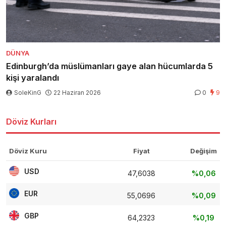
DÜNYA
Edinburgh’da müslümanları gaye alan hücumlarda 5
kişi yaralandı
SoleKinG
22 Haziran 2026
0
9
Döviz Kurları
Döviz Kuru
Fiyat
Değişim
USD
47,6038
%0,06
EUR
55,0696
%0,09
GBP
64,2323
%0,19