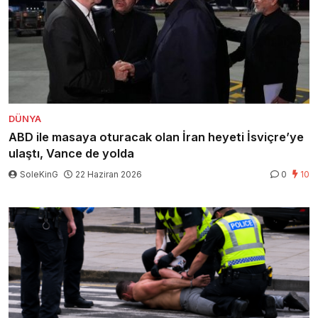
DÜNYA
ABD ile masaya oturacak olan İran heyeti İsviçre’ye
ulaştı, Vance de yolda
SoleKinG
22 Haziran 2026
0
10