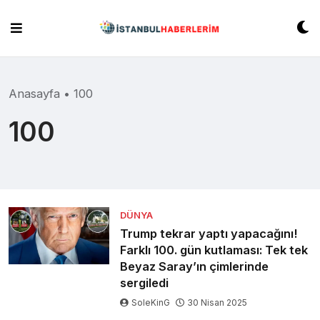
Skip
to
content
Anasayfa
•
100
100
DÜNYA
Trump tekrar yaptı yapacağını!
Farklı 100. gün kutlaması: Tek tek
Beyaz Saray’ın çimlerinde
sergiledi
SoleKinG
30 Nisan 2025