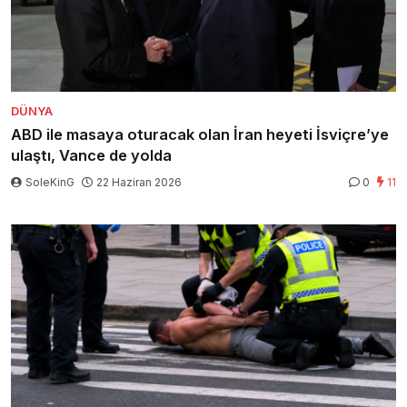
DÜNYA
ABD ile masaya oturacak olan İran heyeti İsviçre’ye
ulaştı, Vance de yolda
SoleKinG
22 Haziran 2026
0
11