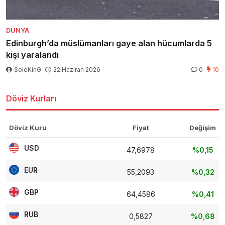
DÜNYA
Edinburgh’da müslümanları gaye alan hücumlarda 5
kişi yaralandı
SoleKinG
22 Haziran 2026
0
10
Döviz Kurları
Döviz Kuru
Fiyat
Değişim
USD
47,6978
%0,15
EUR
55,2093
%0,32
GBP
64,4586
%0,41
RUB
0,5827
%0,68