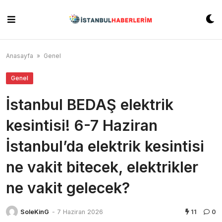
Skip
to
content
Anasayfa
»
Genel
Genel
İstanbul BEDAŞ elektrik
kesintisi! 6-7 Haziran
İstanbul’da elektrik kesintisi
ne vakit bitecek, elektrikler
ne vakit gelecek?
SoleKinG
-
7 Haziran 2026
11
0