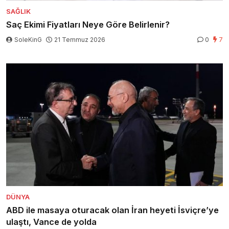
SAĞLIK
Saç Ekimi Fiyatları Neye Göre Belirlenir?
SoleKinG
21 Temmuz 2026
0
7
DÜNYA
ABD ile masaya oturacak olan İran heyeti İsviçre’ye
ulaştı, Vance de yolda