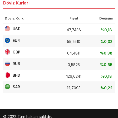
Döviz Kurları
Döviz Kuru
Fiyat
Değişim
USD
47,7436
%0,18
EUR
55,2510
%0,32
GBP
64,4811
%0,38
RUB
0,5825
%0,65
BHD
126,6241
%0,18
SAR
12,7093
%0,22
© 2022 Tüm hakları saklıdır.