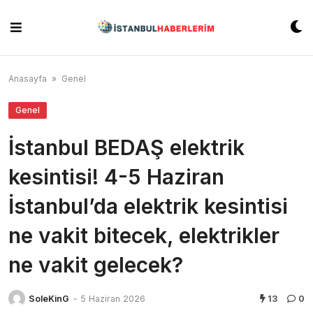
Skip
to
content
Anasayfa
»
Genel
Genel
İstanbul BEDAŞ elektrik
kesintisi! 4-5 Haziran
İstanbul’da elektrik kesintisi
ne vakit bitecek, elektrikler
ne vakit gelecek?
SoleKinG
-
5 Haziran 2026
13
0