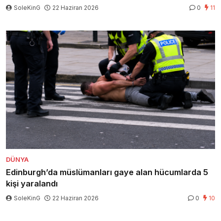
SoleKinG
22 Haziran 2026
0
11
DÜNYA
Edinburgh’da müslümanları gaye alan hücumlarda 5
kişi yaralandı
SoleKinG
22 Haziran 2026
0
10