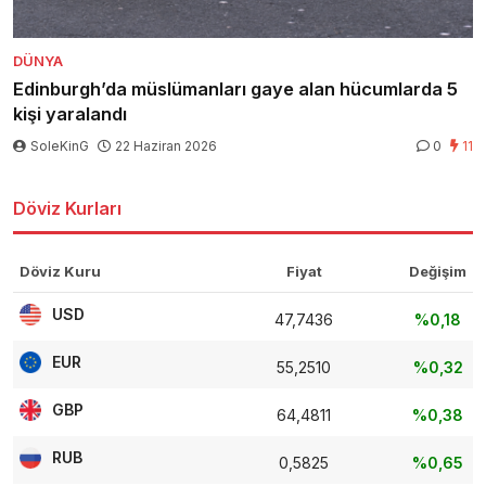
DÜNYA
Edinburgh’da müslümanları gaye alan hücumlarda 5
kişi yaralandı
SoleKinG
22 Haziran 2026
0
11
Döviz Kurları
Döviz Kuru
Fiyat
Değişim
USD
47,7436
%0,18
EUR
55,2510
%0,32
GBP
64,4811
%0,38
RUB
0,5825
%0,65