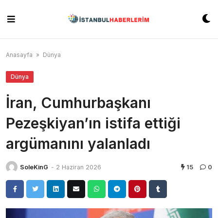
Skip
to
content
Anasayfa
»
Dünya
Dünya
İran, Cumhurbaşkanı
Pezeşkiyan’ın istifa ettiği
argümanını yalanladı
SoleKinG
-
2 Haziran 2026
15
0