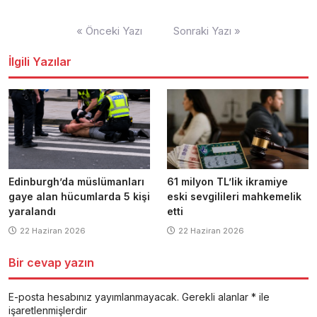
Yazı
« Önceki Yazı
Sonraki Yazı »
dolaşımı
İlgili Yazılar
Edinburgh’da müslümanları
61 milyon TL’lik ikramiye
gaye alan hücumlarda 5 kişi
eski sevgilileri mahkemelik
yaralandı
etti
22 Haziran 2026
22 Haziran 2026
Bir cevap yazın
E-posta hesabınız yayımlanmayacak.
Gerekli alanlar
*
ile
işaretlenmişlerdir