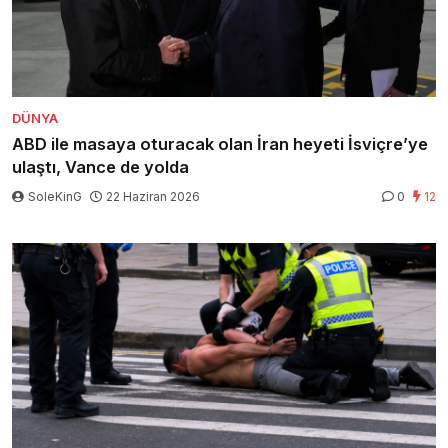
DÜNYA
ABD ile masaya oturacak olan İran heyeti İsviçre’ye
ulaştı, Vance de yolda
SoleKinG
22 Haziran 2026
0
12