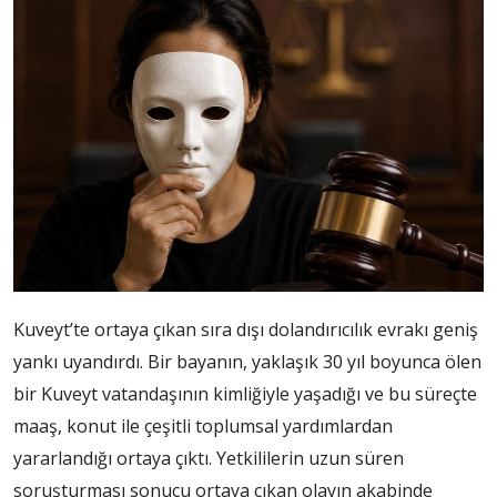
Kuveyt’te ortaya çıkan sıra dışı dolandırıcılık evrakı geniş
yankı uyandırdı. Bir bayanın, yaklaşık 30 yıl boyunca ölen
bir Kuveyt vatandaşının kimliğiyle yaşadığı ve bu süreçte
maaş, konut ile çeşitli toplumsal yardımlardan
yararlandığı ortaya çıktı. Yetkililerin uzun süren
soruşturması sonucu ortaya çıkan olayın akabinde