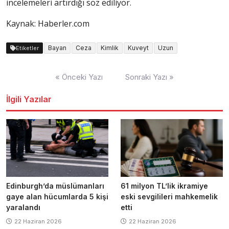
incelemeleri artırdığı söz ediliyor.
Kaynak: Haberler.com
Bayan
Ceza
Kimlik
Kuveyt
Uzun
Etiketler
Yazı
« Önceki Yazı
Sonraki Yazı »
dolaşımı
İlgili Yazılar
Edinburgh’da müslümanları
61 milyon TL’lik ikramiye
gaye alan hücumlarda 5 kişi
eski sevgilileri mahkemelik
yaralandı
etti
22 Haziran 2026
22 Haziran 2026