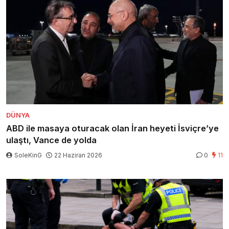
DÜNYA
ABD ile masaya oturacak olan İran heyeti İsviçre’ye
ulaştı, Vance de yolda
SoleKinG
22 Haziran 2026
0
11