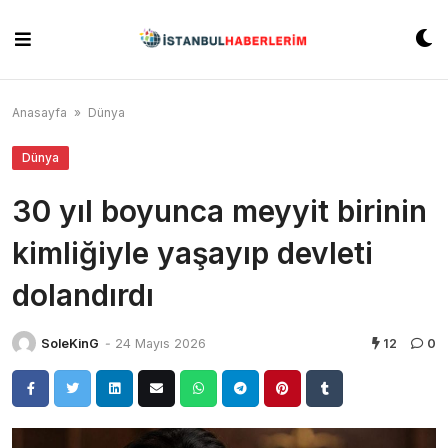
Skip
to
content
Anasayfa
»
Dünya
Dünya
30 yıl boyunca meyyit birinin
kimliğiyle yaşayıp devleti
dolandırdı
SoleKinG
-
24 Mayıs 2026
12
0