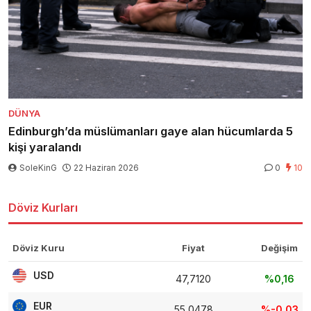
DÜNYA
Edinburgh’da müslümanları gaye alan hücumlarda 5
kişi yaralandı
SoleKinG
22 Haziran 2026
0
10
Döviz Kurları
Döviz Kuru
Fiyat
Değişim
USD
47,7120
%0,16
EUR
55,0478
%-0,03